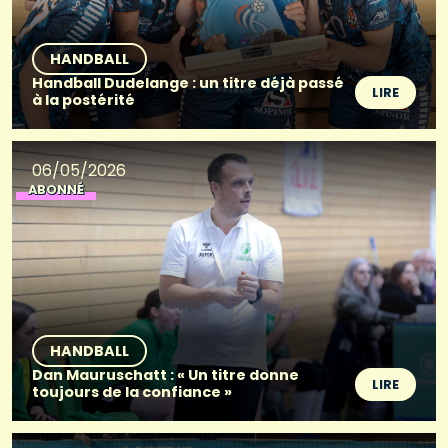
HANDBALL
Handball Dudelange : un titre déjà passé
LIRE
à la postérité
06/05/2026
ABONNÉ
HANDBALL
Dan Mauruschatt : « Un titre donne
LIRE
toujours de la confiance »