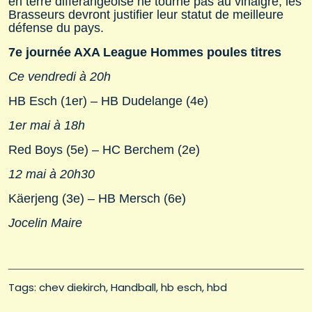
en terre differangeoise ne tourne pas au vinaigre, les
Brasseurs devront justifier leur statut de meilleure
défense du pays.
7e journée AXA League Hommes poules titres
Ce vendredi à 20h
HB Esch (1er) – HB Dudelange (4e)
1er mai à 18h
Red Boys (5e) – HC Berchem (2e)
12 mai à 20h30
Käerjeng (3e) – HB Mersch (6e)
Jocelin Maire
Tags: 
chev diekirch
Handball
hb esch
hbd