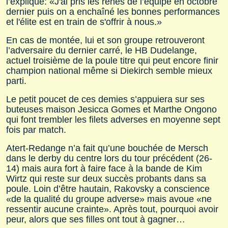
l’explique:
«J'ai pris les rênes de l’équipe en octobre
dernier puis on a enchaîné les bonnes performances
et l'élite est en train de s'offrir à nous.»
En cas de montée, lui et son groupe retrouveront
l’adversaire du dernier carré, le HB Dudelange,
actuel troisième de la poule titre qui peut encore finir
champion national même si Diekirch semble mieux
parti.
Le petit poucet de ces demies s’appuiera sur ses
buteuses maison Jesicca Gomes et Marthe Ongono
qui font trembler les filets adverses en moyenne sept
fois par match.
Atert-Redange n’a fait qu’une bouchée de Mersch
dans le derby du centre lors du tour précédent (26-
14) mais aura fort à faire face à la bande de Kim
Wirtz qui reste sur deux succès probants dans sa
poule. Loin d’être hautain, Rakovsky a conscience
«de la qualité du groupe adverse»
mais avoue
«ne
ressentir aucune crainte»
. Après tout, pourquoi avoir
peur, alors que ses filles ont tout à gagner…