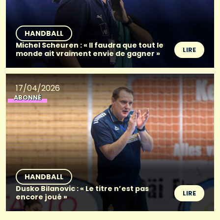
HANDBALL
Michel Scheuren : « Il faudra que tout le
LIRE
monde ait vraiment envie de gagner »
17/04/2026
ABONNÉ
HANDBALL
Dusko Bilanovic : « Le titre n’est pas
LIRE
encore joué »