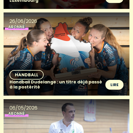
Luxembourg
26/06/2026
ABONNÉ
HANDBALL
Handball Dudelange : un titre déjà passé
LIRE
à la postérité
06/05/2026
ABONNÉ