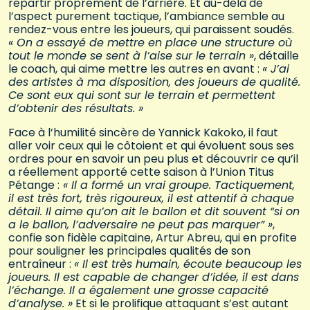
repartir proprement de l’arrière. Et au-delà de
l’aspect purement tactique, l’ambiance semble au
rendez-vous entre les joueurs, qui paraissent soudés.
« On a essayé de mettre en place une structure où
tout le monde se sent à l’aise sur le terrain »
, détaille
le coach, qui aime mettre les autres en avant :
« J’ai
des artistes à ma disposition, des joueurs de qualité.
Ce sont eux qui sont sur le terrain et permettent
d’obtenir des résultats. »
Face à l’humilité sincère de Yannick Kakoko, il faut
aller voir ceux qui le côtoient et qui évoluent sous ses
ordres pour en savoir un peu plus et découvrir ce qu’il
a réellement apporté cette saison à l’Union Titus
Pétange :
« Il a formé un vrai groupe. Tactiquement,
il est très fort, très rigoureux, il est attentif à chaque
détail. Il aime qu’on ait le ballon et dit souvent “si on
a le ballon, l’adversaire ne peut pas marquer” »
,
confie son fidèle capitaine, Artur Abreu, qui en profite
pour souligner les principales qualités de son
entraîneur :
« Il est très humain, écoute beaucoup les
joueurs. Il est capable de changer d’idée, il est dans
l’échange. Il a également une grosse capacité
d’analyse. »
Et si le prolifique attaquant s’est autant