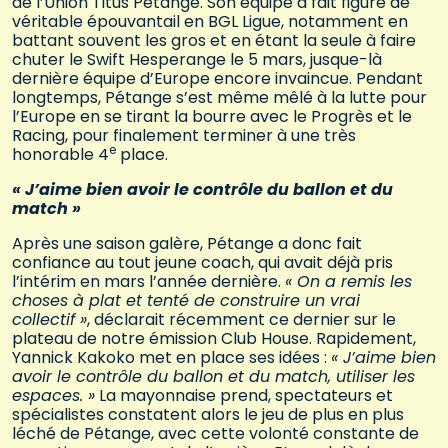
de l’Union Titus Pétange. Son équipe a fait figure de
véritable épouvantail en BGL Ligue, notamment en
battant souvent les gros et en étant la seule à faire
chuter le Swift Hesperange le 5 mars, jusque-là
dernière équipe d’Europe encore invaincue. Pendant
longtemps, Pétange s’est même mêlé à la lutte pour
l’Europe en se tirant la bourre avec le Progrès et le
Racing, pour finalement terminer à une très
e
honorable 4
place.
« J’aime bien avoir le contrôle du ballon et du
match »
Après une saison galère, Pétange a donc fait
confiance au tout jeune coach, qui avait déjà pris
l’intérim en mars l’année dernière.
« On a remis les
choses à plat et tenté de construire un vrai
collectif »
, déclarait récemment ce dernier sur le
plateau de notre émission Club House. Rapidement,
Yannick Kakoko met en place ses idées :
« J’aime bien
avoir le contrôle du ballon et du match, utiliser
l
es
espaces. »
La mayonnaise prend, spectateurs et
spécialistes constatent alors le jeu de plus en plus
léché de Pétange, avec cette volonté constante de