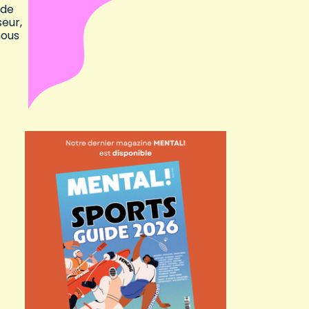
 de
seur,
nous