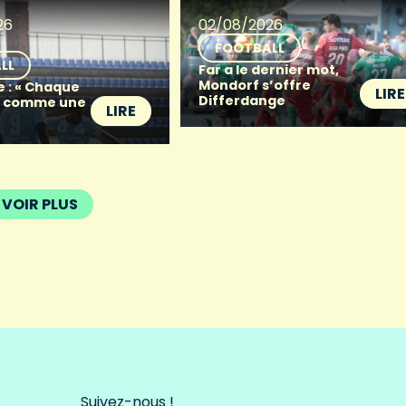
26
02/08/2026
FOOTBALL
LL
Far a le dernier mot,
Mondorf s’offre
e : « Chaque
LIRE
Differdange
t comme une
LIRE
VOIR PLUS
Suivez-nous !