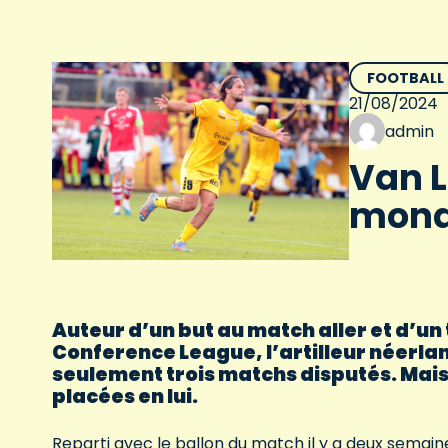
FOOTBALL
21/08/2024
admin
Van L
mond
Auteur d’un but au match aller et d’un
Conference League, l’artilleur néerla
seulement trois matchs disputés. Mais
placées en lui.
Reparti avec le ballon du match il y a deux semaine