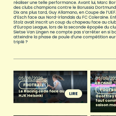
réaliser une telle performance. Avant lui, Marc Bo
des clubs champions contre le Borussia Dortmund, 
Dix ans plus tard, Guy Allamano, en Coupe de l’UEFA
d’Esch face aux Nord-irlandais du FC Coleraine. En
Stolz avait inscrit un coup du chapeau face au clu
d’Europa League, lors de la seconde épopée du cl
Sietse Van Lingen ne compte pas s’arrêter en si 
atteindre la phase de poule d’une compétition eur
triplé ?
05/08/2026
05/08/20
ABONNÉ
FOOTBALL
FOOTBA
Le Racing cède face au
LIRE
HJK Helsinki
Geoffrey Fr
faut com
saison ma