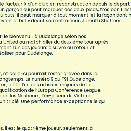
 facteur X d’un club en reconstruction depuis le départ
un garçon qui peut marquer des deux pieds, très bon finis
 du buts. Il peut marquer à tout moment, et la façon dont 
evant le but » décrit son entraîneur, Jamath Shoffner.
senti le bienvenu » à Dudelange selon nos
ra United au match aller du deuxième tour après
ment l’un des joueurs à suivre au retour et
réaliser pour Dudelange.
r, et celle-ci pourrait rester gravée dans la
ongtemps. Le numéro 9 du F91 Dudelange,
s, a été l’un des artisans majeurs de la
 qualification de l’Europa Conference League.
stade Jos Nosbaum, l’ex-joueur du Victoria
 un triplé. Une performance exceptionnelle qui
, il est le quatrième joueur, seulement, à