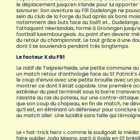
le déplacement jusqu’en Irlande pour lui apporter
savourer. Son aventure au F91 Dudelange ne pouva
sein du club de la Forge du Sud après six bons mois 
notamment des buts face au Swift et… Dudelange,
l’attaquant néerlandais, formé à Groningen jusqu’
football luxembourgeois. Au point d’en devenir m
du retour du championnat. Le tout grâce à une dou
dont il se souviendra pendant très longtemps.
Le facteur X du F91
Le natif de Twijzelerheide, une petite commune au
un match retour d’anthologie face au St Patrick’s A
le coup d’envoi avec une petite brouille avec un jo
montrer ce dont il était capable. Une première o
extérieur du pied terminait sous la barre transver
rasante au ras du poteau, sur une contre-attaque é
que son coup du chapeau, en fin de match, ne dévo
qu’il est, en éliminant un défenseur pour conclure
au match aller. Une lucidité sans faille qui témoign
Le « hat-trick hero », comme le soulignait le média
faire oublier João Magno, parti à Goiás en D1 brési