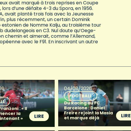
reux avait marqué à trois reprises en Coupe
lors d’une défaite 4-3 du Spora, en 1956.
, avait planté trois fois avec la Jeunesse
fin, plus récemment, un certain Dominik
b estonien de Nomme Kalju, au troisième tour
ub dudelangeois en C3. Nul doute qu’Oege-
bon chemin et aimerait, comme l’Allemand,
opéenne avec le F91. En inscrivant un autre
26
04/08/2026
FOOTBALL
LL
Du Racing au FC
Barcelone : Daniel
anzoni : « Il
Freire rejoint la Masia
mencer la
LIRE
LIRE
et marque déjà
intenant »