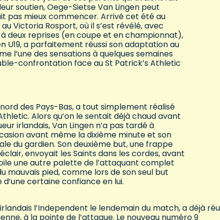
 leur soutien, Oege-Sietse Van Lingen peut
it pas mieux commencer. Arrivé cet été au
au Victoria Rosport, où il s’est révélé, avec
 à deux reprises (en coupe et en championnat),
en U19, a parfaitement réussi son adaptation au
ême l’une des sensations à quelques semaines
ble-confrontation face au St Patrick’s Athletic
 nord des Pays-Bas, a tout simplement réalisé
thletic. Alors qu’on le sentait déjà chaud avant
ueur irlandais, Van Lingen n’a pas tardé à
ccasion avant même la dixième minute et son
sale du gardien. Son deuxième but, une frappe
clair, envoyait les Saints dans les cordes, avant
ile une autre palette de l’attaquant complet
 du mauvais pied, comme lors de son seul but
e d’une certaine confiance en lui.
 irlandais l’Independent le lendemain du match, a déjà réu
lienne, à la pointe de l’attaque. Le nouveau numéro 9