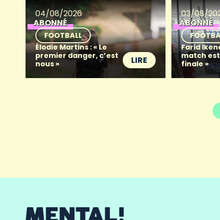
04/08/2026
03/08/20
ABONNÉ
ABONNÉ
FOOTBALL
FOOTBA
Élodie Martins : « Le
Farid Iken
premier danger, c’est
match es
LIRE
nous »
finale »