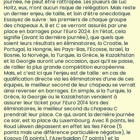
journée, ne peut être rattrapée. Les joueurs de Luc
Holtz, eux, n’ont aucun risque de relégation. Mais reste
un dernier enjeu, de taille, et loin d’être anecdotique.
Essayez de suivre : les premiers de chaque groupe
des chapeaux A, B et C se verront assurés par une
place en barrages pour l’Euro 2024. En l’état, cela
signifie (avant la dernière journée), que quels que
soient leurs résultats en éliminatoires, la Croatie, le
Portugal, la Hongrie, les Pays-Bas, l’Ecosse, Israel, la
Bosnie, la Norvège, la Turquie, la Grèce, le Kazakhstan
et la Georgie auront une occasion, quoi qu’il se passe,
de rallier la plus grande compétition européenne.
Mais, et c’est ici que l’enjeu est de taille : en cas de
qualification directe via les éliminatoires d’une de ces
équipes, le meilleur second de leur chapeau se verrait
ainsi reverser en barrages. En simple, si la Turquie, la
Grèce, la Georgie ou le Kazakhstan venaient à
assurer leur ticket pour l’Euro 2014 lors des
éliminatoires, le meilleur second du chapeau C
prendrait leur place. Ce qui, avant la dernière journée
ce soir, est la place du Luxembourg. Avec 8 points, les
Roud Léiwen dépassent en effet les Iles Féroe (5
points mais une différence particulière négative), le
Kosovo (6 points), l’Azerbaidjan (7 points) et la