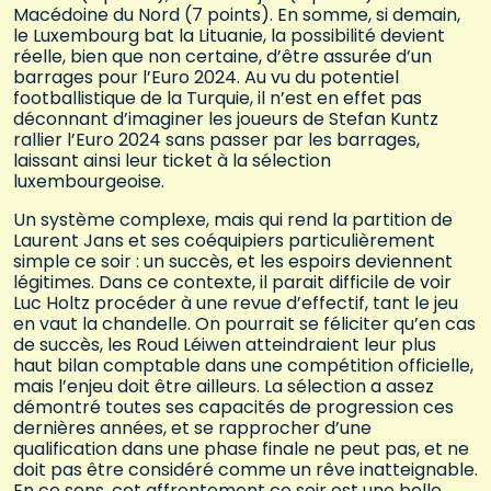
Macédoine du Nord (7 points). En somme, si demain,
le Luxembourg bat la Lituanie, la possibilité devient
réelle, bien que non certaine, d’être assurée d’un
barrages pour l’Euro 2024. Au vu du potentiel
footballistique de la Turquie, il n’est en effet pas
déconnant d’imaginer les joueurs de Stefan Kuntz
rallier l’Euro 2024 sans passer par les barrages,
laissant ainsi leur ticket à la sélection
luxembourgeoise.
Un système complexe, mais qui rend la partition de
Laurent Jans et ses coéquipiers particulièrement
simple ce soir : un succès, et les espoirs deviennent
légitimes. Dans ce contexte, il parait difficile de voir
Luc Holtz procéder à une revue d’effectif, tant le jeu
en vaut la chandelle. On pourrait se féliciter qu’en cas
de succès, les Roud Léiwen atteindraient leur plus
haut bilan comptable dans une compétition officielle,
mais l’enjeu doit être ailleurs. La sélection a assez
démontré toutes ses capacités de progression ces
dernières années, et se rapprocher d’une
qualification dans une phase finale ne peut pas, et ne
doit pas être considéré comme un rêve inatteignable.
En ce sens, cet affrontement ce soir est une belle