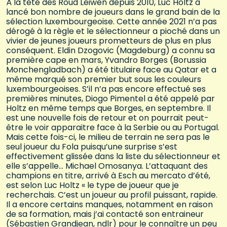
À la tête des Roud Léiwen depuis 2010, Luc Holtz a
lancé bon nombre de joueurs dans le grand bain de la
sélection luxembourgeoise. Cette année 2021 n’a pas
dérogé à la règle et le sélectionneur a pioché dans un
vivier de jeunes joueurs prometteurs de plus en plus
conséquent. Eldin Dzogovic (Magdeburg) a connu sa
première cape en mars, Yvandro Borges (Borussia
Monchengladbach) a été titulaire face au Qatar et a
même marqué son premier but sous les couleurs
luxembourgeoises. S’il n’a pas encore effectué ses
premières minutes, Diogo Pimentel a été appelé par
Holtz en même temps que Borges, en septembre. Il
est une nouvelle fois de retour et on pourrait peut-
être le voir apparaitre face à la Serbie ou au Portugal.
Mais cette fois-ci, le milieu de terrain ne sera pas le
seul joueur du Fola puisqu’une surprise s’est
effectivement glissée dans la liste du sélectionneur et
elle s’appelle… Michael Omosanya. L’attaquant des
champions en titre, arrivé à Esch au mercato d’été,
est selon Luc Holtz « le type de joueur que je
recherchais. C’est un joueur au profil puissant, rapide.
Il a encore certains manques, notamment en raison
de sa formation, mais j’ai contacté son entraineur
(Sébastien Grandjean, ndlr) pour le connaître un peu