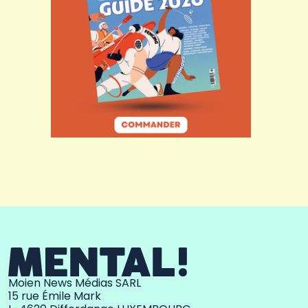
Moien News Médias SARL
15 rue Émile Mark