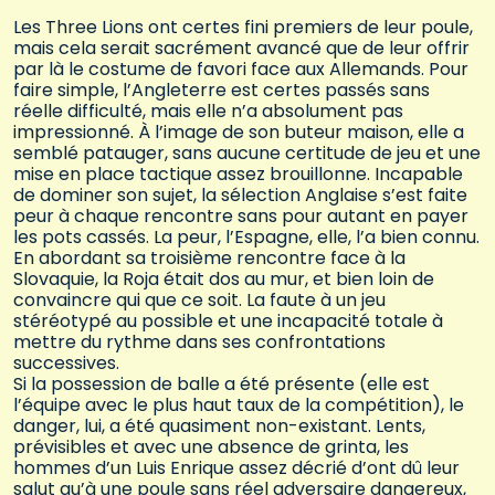
Les Three Lions ont certes fini premiers de leur poule,
mais cela serait sacrément avancé que de leur offrir
par là le costume de favori face aux Allemands. Pour
faire simple, l’Angleterre est certes passés sans
réelle difficulté, mais elle n’a absolument pas
impressionné. À l’image de son buteur maison, elle a
semblé patauger, sans aucune certitude de jeu et une
mise en place tactique assez brouillonne. Incapable
de dominer son sujet, la sélection Anglaise s’est faite
peur à chaque rencontre sans pour autant en payer
les pots cassés. La peur, l’Espagne, elle, l’a bien connu.
En abordant sa troisième rencontre face à la
Slovaquie, la Roja était dos au mur, et bien loin de
convaincre qui que ce soit. La faute à un jeu
stéréotypé au possible et une incapacité totale à
mettre du rythme dans ses confrontations
successives.
Si la possession de balle a été présente (elle est
l’équipe avec le plus haut taux de la compétition), le
danger, lui, a été quasiment non-existant. Lents,
prévisibles et avec une absence de grinta, les
hommes d’un Luis Enrique assez décrié d’ont dû leur
salut qu’à une poule sans réel adversaire dangereux,