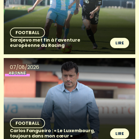
FOOTBALL
Sarajevo met fin à l’aventure
LIRE
européenne du Racing
07/08/2026
ABONNÉ
FOOTBALL
Carlos Fangueiro : « Le Luxembourg,
LIRE
toujours dans mon cœur »