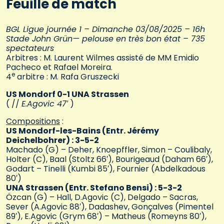
Feuille de match
BGL Ligue journée 1 – Dimanche 03/08/2025 – 16h
Stade John Grün— pelouse en très bon état – 735
spectateurs
Arbitres : M. Laurent Wilmes assisté de MM Emidio
Pacheco et Rafael Moreira.
e
4
arbitre : M. Rafa Gruszecki
US Mondorf 0-1 UNA Strassen
( //
E.Agovic 47′
)
Compositions
:
US Mondorf-les-Bains (Entr. Jérémy
Deichelbohrer) : 3-5-2
Machado (G) – Deher, Knoepffler, Simon – Coulibaly,
Holter (C), Baal (Stoltz 66′), Bourigeaud (Daham 66′),
Godart – Tinelli (Kumbi 85′), Fournier (Abdelkadous
80′)
UNA Strassen (Entr. Stefano Bensi) : 5-3-2
Özcan (G) – Hall, D.Agovic (C), Delgado – Sacras,
Sever (A.Agovic 88′), Dadashev, Gonçalves (Pimentel
89′), E.Agovic (Grym 68′) – Matheus (Romeyns 80′),