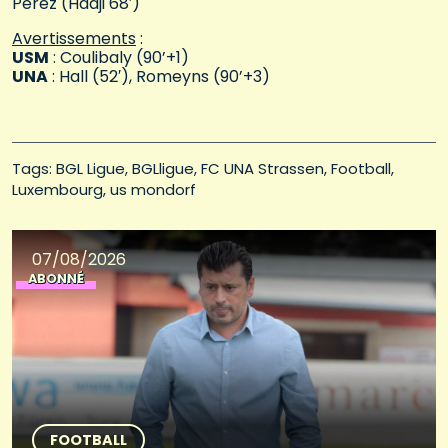
Perez (Hadji 68′)
Avertissements
:
USM
: Coulibaly (90’+1)
UNA
: Hall (52′), Romeyns (90’+3)
Tags: 
BGL Ligue
BGLligue
FC UNA Strassen
Football
Luxembourg
us mondorf
07/08/2026
ABONNÉ
FOOTBALL