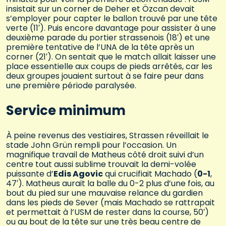
insistait sur un corner de Deher et Özcan devait
s’employer pour capter le ballon trouvé par une tête
verte (11′). Puis encore davantage pour assister à une
deuxième parade du portier strassenois (18′) et une
première tentative de l’UNA de la tête après un
corner (21′). On sentait que le match allait laisser une
place essentielle aux coups de pieds arrêtés, car les
deux groupes jouaient surtout à se faire peur dans
une première période paralysée.
Service minimum
À peine revenus des vestiaires, Strassen réveillait le
stade John Grün rempli pour l’occasion. Un
magnifique travail de Matheus côté droit suivi d’un
centre tout aussi sublime trouvait la demi-volée
puissante d’
Edis Agovic
qui crucifiait Machado (
0-1
,
47′). Matheus aurait la balle du 0-2 plus d’une fois, au
bout du pied sur une mauvaise relance du gardien
dans les pieds de Sever (mais Machado se rattrapait
et permettait à l’USM de rester dans la course, 50′)
ou au bout de la tête sur une très beau centre de