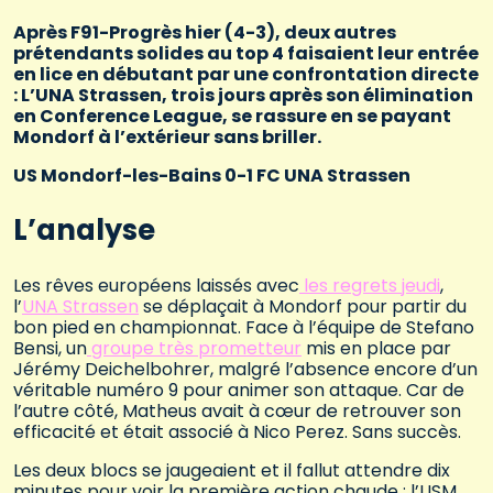
Après F91-Progrès hier (4-3), deux autres
prétendants solides au top 4 faisaient leur entrée
en lice en débutant par une confrontation directe
: L’UNA Strassen, trois jours après son élimination
en Conference League, se rassure en se payant
Mondorf à l’extérieur sans briller.
US Mondorf-les-Bains 0-1 FC UNA Strassen
L’analyse
Les rêves européens laissés avec
les regrets jeudi
,
l’
UNA Strassen
se déplaçait à Mondorf pour partir du
bon pied en championnat. Face à l’équipe de Stefano
Bensi, un
groupe très prometteur
mis en place par
Jérémy Deichelbohrer, malgré l’absence encore d’un
véritable numéro 9 pour animer son attaque. Car de
l’autre côté, Matheus avait à cœur de retrouver son
efficacité et était associé à Nico Perez. Sans succès.
Les deux blocs se jaugeaient et il fallut attendre dix
minutes pour voir la première action chaude : l’USM