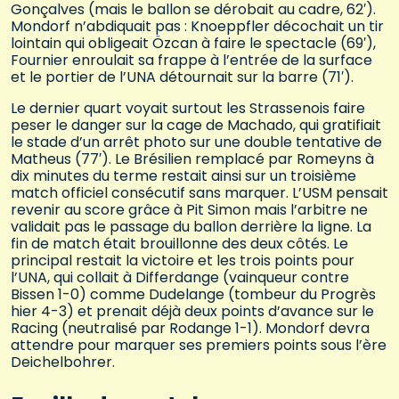
Gonçalves (mais le ballon se dérobait au cadre, 62′).
Mondorf n’abdiquait pas : Knoeppfler décochait un tir
lointain qui obligeait Özcan à faire le spectacle (69′),
Fournier enroulait sa frappe à l’entrée de la surface
et le portier de l’UNA détournait sur la barre (71′).
Le dernier quart voyait surtout les Strassenois faire
peser le danger sur la cage de Machado, qui gratifiait
le stade d’un arrêt photo sur une double tentative de
Matheus (77′). Le Brésilien remplacé par Romeyns à
dix minutes du terme restait ainsi sur un troisième
match officiel consécutif sans marquer. L’USM pensait
revenir au score grâce à Pit Simon mais l’arbitre ne
validait pas le passage du ballon derrière la ligne. La
fin de match était brouillonne des deux côtés. Le
principal restait la victoire et les trois points pour
l’UNA, qui collait à Differdange (vainqueur contre
Bissen 1-0) comme Dudelange (tombeur du Progrès
hier 4-3) et prenait déjà deux points d’avance sur le
Racing (neutralisé par Rodange 1-1). Mondorf devra
attendre pour marquer ses premiers points sous l’ère
Deichelbohrer.