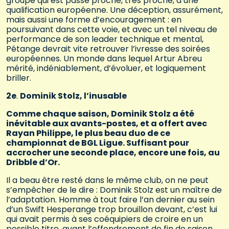
groupe qui est passé proche, très proche, d’une
qualification européenne. Une déception, assurément,
mais aussi une forme d’encouragement : en
poursuivant dans cette voie, et avec un tel niveau de
performance de son leader technique et mental,
Pétange devrait vite retrouver l’ivresse des soirées
européennes. Un monde dans lequel Artur Abreu
mérité, indéniablement, d’évoluer, et logiquement
briller.
2e
.
Dominik Stolz, l’inusable
Comme chaque saison, Dominik Stolz a été
inévitable aux avants-postes, et a offert avec
Rayan Philippe, le plus beau duo de ce
championnat de BGL Ligue. Suffisant pour
accrocher une seconde place, encore une fois, au
Dribble d’Or.
Il a beau être resté dans le même club, on ne peut
s’empêcher de le dire : Dominik Stolz est un maître de
l’adaptation. Homme à tout faire l’an dernier au sein
d’un Swift Hesperange trop brouillon devant, c’est lui
qui avait permis à ses coéquipiers de croire en un
possible titre, avant l’effondrement de fin de saison.