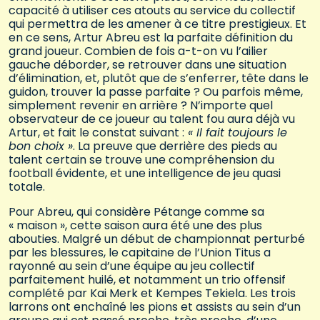
capacité à utiliser ces atouts au service du collectif
qui permettra de les amener à ce titre prestigieux. Et
en ce sens, Artur Abreu est la parfaite définition du
grand joueur. Combien de fois a-t-on vu l’ailier
gauche déborder, se retrouver dans une situation
d’élimination, et, plutôt que de s’enferrer, tête dans le
guidon, trouver la passe parfaite ? Ou parfois même,
simplement revenir en arrière ? N’importe quel
observateur de ce joueur au talent fou aura déjà vu
Artur, et fait le constat suivant :
« Il fait toujours le
bon choix »
. La preuve que derrière des pieds au
talent certain se trouve une compréhension du
football évidente, et une intelligence de jeu quasi
totale.
Pour Abreu, qui considère Pétange comme sa
« maison », cette saison aura été une des plus
abouties. Malgré un début de championnat perturbé
par les blessures, le capitaine de l’Union Titus a
rayonné au sein d’une équipe au jeu collectif
parfaitement huilé, et notamment un trio offensif
complété par Kai Merk et Kempes Tekiela. Les trois
larrons ont enchaîné les pions et assists au sein d’un