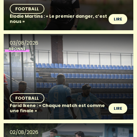
FOOTBALL
Élodie Martins : « Le premier danger, c’est
LIRE
nous »
03/08/2026
ABONNÉ
FOOTBALL
Farid Ikene : « Chaque match est comme
LIRE
une finale »
02/08/2026