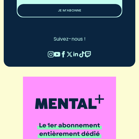
*
JE M’ABONNE
Suivez-nous !