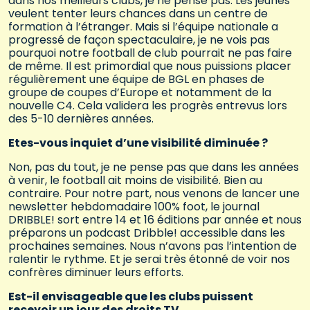
dans nos meilleurs clubs, je ne pense pas. Les jeunes
veulent tenter leurs chances dans un centre de
formation à l’étranger. Mais si l’équipe nationale a
progressé de façon spectaculaire, je ne vois pas
pourquoi notre football de club pourrait ne pas faire
de même. Il est primordial que nous puissions placer
régulièrement une équipe de BGL en phases de
groupe de coupes d’Europe et notamment de la
nouvelle C4. Cela validera les progrès entrevus lors
des 5-10 dernières années.
Etes-vous inquiet d’une visibilité diminuée ?
Non, pas du tout, je ne pense pas que dans les années
à venir, le football ait moins de visibilité. Bien au
contraire. Pour notre part, nous venons de lancer une
newsletter hebdomadaire 100% foot, le journal
DRIBBLE! sort entre 14 et 16 éditions par année et nous
préparons un podcast Dribble! accessible dans les
prochaines semaines. Nous n’avons pas l’intention de
ralentir le rythme. Et je serai très étonné de voir nos
confrères diminuer leurs efforts.
Est-il envisageable que les clubs puissent
recevoir un jour des droits TV