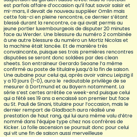
est parfois affaire d’occasion qu’il faut savoir saisir et
mi-mars, il devait de nouveau suppléer Omlin mais
cette fois-ci en pleine rencontre, ce dernier s’étant
blessé durant la rencontre, ce qui avait permis au
jeune portier luxembourgeois de disputer 20 minutes
face au Werder. Une blessure du numéro 2 combinée
à une autre blessure du numéro un Mortiz Nicolas et
la machine était lancée. Et de manière très
convaincante, puisque ses trois premières rencontres
disputées se seront donc soldées par des clean
sheets. Son entraineur Gerardo Seoane l’a même
confirmé au poste de titulaire jusqu’à la fin de saison.
Une aubaine pour celui qui, après avoir vaincu Leipzig il
y a 10 jours (1-0), aura le redoutable privilège de se
mesurer à Dortmund et au Bayern notamment. La
série s’est certes arrêtée ce week-end puisque celui
qui a fêté ses 19 ans a encaissé son premier but face
au St. Pauli de Sinani, titulaire pour l’occasion, mais le
dernier rempart de Gladbach aura réalisé une
prestation de haut rang, qui lui aura même valu d’être
nommé dans l’équipe type chez nos confrères de
Kicker. La folle ascension se poursuit donc pour celui
qui vit une fin de saison aussi merveilleuse