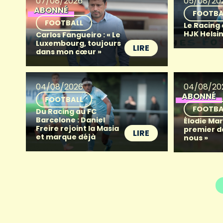
07/08/2026
05/08/20
ABONNÉ
FOOTBA
FOOTBALL
Le Racing
HJK Helsin
Carlos Fangueiro : « Le
Luxembourg, toujours
LIRE
dans mon cœur »
04/08/2026
04/08/20
ABONNÉ
FOOTBALL
FOOTBA
Du Racing au FC
Barcelone : Daniel
Élodie Mart
Freire rejoint la Masia
premier d
LIRE
et marque déjà
nous »