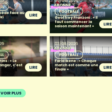
26
05/08/2026
ABONNÉ
LL
FOOTBALL
 cède face au
LIRE
ki
Geoffrey Franzoni : « Il
faut commencer la
LIRE
saison maintenant »
26
03/08/2026
ABONNÉ
LL
FOOTBALL
ins : « Le
Farid Ikene : « Chaque
anger, c’est
match est comme une
LIRE
LIRE
finale »
VOIR PLUS