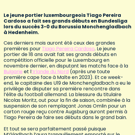
Le jeune portier luxembourgeois Tiago Pereira
Cardoso a fait ses grands débuts en Bundesliga
lors du succès 3-0 du Borussia Monchengladbach
à Hedenheim.
Ces derniers mois auront été ceux des grandes
premières pour
Tiago Pereira Cardoso
. Le jeune
portier de 18 ans avait fait ses grands débuts en
compétition officielle pour le Luxembourg en
novembre dernier, en disputant les matchs face à la
Bulgarie
et l
’Irlande du Nord
(après une toute
première cape face à Malte en 2023). Et ce week-
end, le capitaine des U19 de Monchengladbach a eu le
privilège de disputer sa première rencontre dans
l’élite du football allemand. La blessure du titulaire
Nicolas Moritz, out pour la fin de saison, combinée à la
suspension de son remplaçant Jonas Omlin pour un
carton rouge reçu contre Augsburg auront permis à
Tiago Pereira de faire ses débuts dans le grand bain.
Et tout se sera parfaitement passé puisque
M’Gladbach l’aura tranquillement emporté sur le