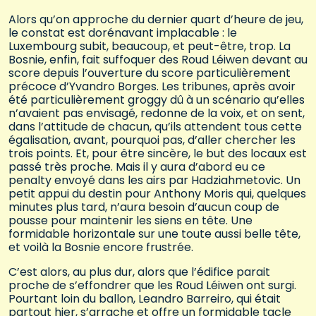
Alors qu’on approche du dernier quart d’heure de jeu,
le constat est dorénavant implacable : le
Luxembourg subit, beaucoup, et peut-être, trop. La
Bosnie, enfin, fait suffoquer des Roud Léiwen devant au
score depuis l’ouverture du score particulièrement
précoce d’Yvandro Borges. Les tribunes, après avoir
été particulièrement groggy dû à un scénario qu’elles
n’avaient pas envisagé, redonne de la voix, et on sent,
dans l’attitude de chacun, qu’ils attendent tous cette
égalisation, avant, pourquoi pas, d’aller chercher les
trois points. Et, pour être sincère, le but des locaux est
passé très proche. Mais il y aura d’abord eu ce
penalty envoyé dans les airs par Hadziahmetovic. Un
petit appui du destin pour Anthony Moris qui, quelques
minutes plus tard, n’aura besoin d’aucun coup de
pousse pour maintenir les siens en tête. Une
formidable horizontale sur une toute aussi belle tête,
et voilà la Bosnie encore frustrée.
C’est alors, au plus dur, alors que l’édifice parait
proche de s’effondrer que les Roud Léiwen ont surgi.
Pourtant loin du ballon, Leandro Barreiro, qui était
partout hier, s’arrache et offre un formidable tacle