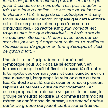
joué, c’est peut-être encore plus fort. On aurait pu
jouer à dix derrière, mais cela n’est pas ce qu’on a
fait. On a joué au ballon. Et c’est tout aussi fort que
la victoire »
. Et, à l’image de son coéquipier Anthony
Moris, le défenseur central rappelle que cette victoire
est celle d’un groupe et non pas d’une somme
d’individualités.
« La réalité est qu’un collectif est
toujours plus fort que l’individuel. On était triste de
ne pas avoir Gerson et Vincent avec nous car ce
sont des joueurs qui apportent toujours. La meilleure
réponse était de gagner en tant qu’équipe, et c’est
ce qu’on a fait. »
Une victoire en équipe, donc, et forcément
symbolique pour Luc Holtz. Le sélectionneur, en
larmes au coup de sifflet final, a lui aussi dû affronter
la tempête ces derniers jours, et aussi sanctionner un
joueur avec qui, longtemps, la relation a été au beau
fixe. Contesté ci et là, après avoir entendu à plusieurs
reprises les termes « crise de management » et
autres propos, l’entraîneur a vu que sur la pelouse, le
groupe demeurait solidaire. Et, comme il l’affirmait lui-
même en conférence de presse, «
on entend parfois
parler de groupe qui jouent contre leur entraîneur.