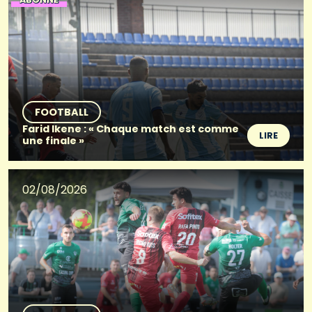
FOOTBALL
Farid Ikene : « Chaque match est comme
LIRE
une finale »
02/08/2026