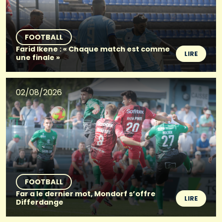
FOOTBALL
Farid Ikene : « Chaque match est comme
LIRE
une finale »
02/08/2026
FOOTBALL
Far a le dernier mot, Mondorf s’offre
LIRE
Differdange