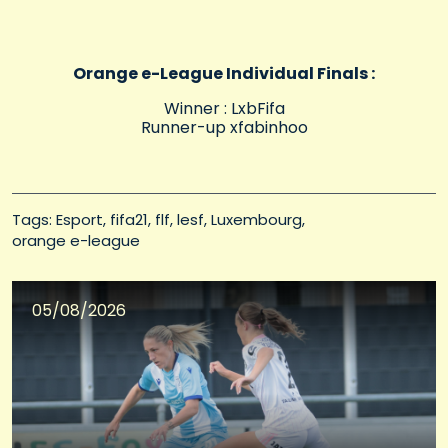
Orange e-League Individual Finals :
Winner : LxbFifa
Runner-up xfabinhoo
Tags: 
Esport
fifa21
flf
lesf
Luxembourg
orange e-league
05/08/2026