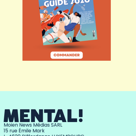
Moien News Médias SARL
15 rue Émile Mark