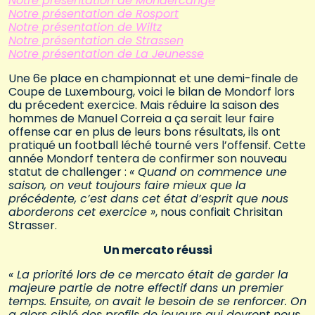
Notre présentation de Mondercange
Notre présentation de Rosport
Notre présentation de Wiltz
Notre présentation de Strassen
Notre présentation de La Jeunesse
Une 6e place en championnat et une demi-finale de
Coupe de Luxembourg, voici le bilan de Mondorf lors
du précedent exercice. Mais réduire la saison des
hommes de Manuel Correia a ça serait leur faire
offense car en plus de leurs bons résultats, ils ont
pratiqué un football léché tourné vers l’offensif. Cette
année Mondorf tentera de confirmer son nouveau
statut de challenger :
« Quand on commence une
saison, on veut toujours faire mieux que la
précédente, c’est dans cet état d’esprit que nous
aborderons cet exercice »
, nous confiait Chrisitan
Strasser.
Un mercato réussi
« La priorité lors de ce mercato était de garder la
majeure partie de notre effectif dans un premier
temps. Ensuite, on avait le besoin de se renforcer. On
a alors ciblé des profils de joueurs qui devront nous