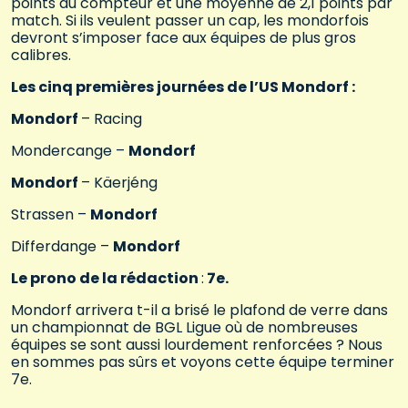
points au compteur et une moyenne de 2,1 points par
match. Si ils veulent passer un cap, les mondorfois
devront s’imposer face aux équipes de plus gros
calibres.
Les cinq premières journées de l’US Mondorf :
Mondorf
– Racing
Mondercange –
Mondorf
Mondorf
– Käerjéng
Strassen –
Mondorf
Differdange –
Mondorf
Le prono de la rédaction
:
7e.
Mondorf arrivera t-il a brisé le plafond de verre dans
un championnat de BGL Ligue où de nombreuses
équipes se sont aussi lourdement renforcées ? Nous
en sommes pas sûrs et voyons cette équipe terminer
7e.