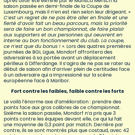
après avoir été eliminé par le Marisca Mersch la
saison passée en demi-finale de la Coupe de
Luxembourg, mais il n’en est rien selon leur dirigeant.
«
C’est un regret de ne pas être aller en finale et une
fierté d’avoir fait un beau parcours, mais la priorité
sera de faire un bon championnat, de faire plaisir
aux supporters et aux personnes qui oeuvrent en
interne au bon fonctionnement du club. La coupe,
ce n’est que du bonus ! »
. Lors des quatres premières
journées de BGL Ligue, Mondorf affrontera des
adversaires à sa portée avant un déplacement
périlleux à Differdange. Il s’agira de ne pas se rater au
début de saison afin d’arriver plein de certitudes face
à un adversaire qui a impressioné sur la scène
européenne face à Maribor.
Fort contre les faibles, faible contre les forts
Le voilà l’énorme axe d’amélioration : prendre des
points face aux gros calibres de ce championnat.
Sixième la saison passée, Mondorf n’a pris que 3
points contre les équipes devant elle, ce qui lui fait
une moyenne de 0,3 point par match. Derrière par
contre, ils se sont montrés plus que costaud, avec 42