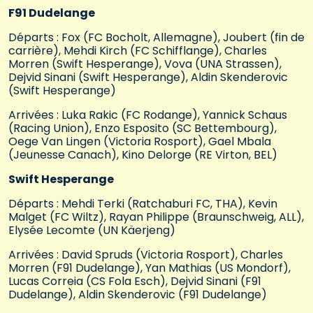
F91 Dudelange
Départs : Fox (FC Bocholt, Allemagne), Joubert (fin de
carrière), Mehdi Kirch (FC Schifflange), Charles
Morren (Swift Hesperange), Vova (UNA Strassen),
Dejvid Sinani (Swift Hesperange), Aldin Skenderovic
(Swift Hesperange)
Arrivées : Luka Rakic (FC Rodange), Yannick Schaus
(Racing Union), Enzo Esposito (SC Bettembourg),
Oege Van Lingen (Victoria Rosport), Gael Mbala
(Jeunesse Canach), Kino Delorge (RE Virton, BEL)
Swift Hesperange
Départs : Mehdi Terki (Ratchaburi FC, THA), Kevin
Malget (FC Wiltz), Rayan Philippe (Braunschweig, ALL),
Elysée Lecomte (UN Käerjeng)
Arrivées : David Spruds (Victoria Rosport), Charles
Morren (F91 Dudelange), Yan Mathias (US Mondorf),
Lucas Correia (CS Fola Esch), Dejvid Sinani (F91
Dudelange), Aldin Skenderovic (F91 Dudelange)