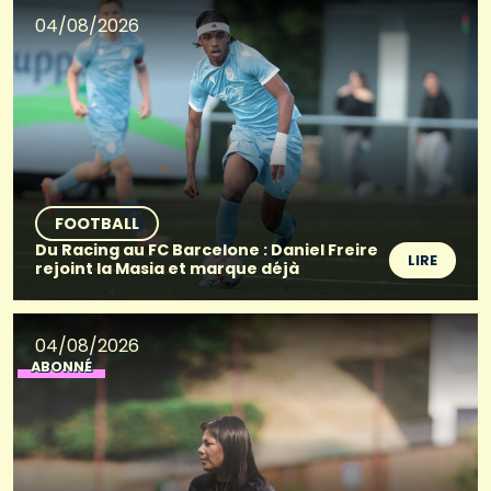
04/08/2026
FOOTBALL
Du Racing au FC Barcelone : Daniel Freire
LIRE
rejoint la Masia et marque déjà
04/08/2026
ABONNÉ