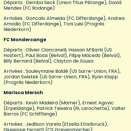
Départs : Demba Seck (Union Titus Pétange), David
Mendes (FC Rodange)
Arrivées : Goncalo Almeida (FC Differdange), Andrea
Amodio (FC Differdange), Toni Luisi (Progrès
Niederkorn)
FC Mondercange
Départs : Olivier Ciancanelli, Hassan M’Barki (US
Hostert), Paul Bossi (Belval), Filipę Macedo (Belval),
Billy Bernard (Belval), Clayton de Sousa
Arrivées : Souleymane Baldé (US Sarre-Union, FRA),
Jordan Swistek (US Sarre-Union, FRA), Ryan Klapp
(Progrès Niederkorn)
Marisca Mersch
Départs : Kevin Madeira (Mamer), Ernest Agovic
(Erpeldange), Patrick Teixeira (RL Larochette), Valter
Barros (FC Schifflange)
Arrivées : Jedilson Varela (Etzella Ettelbruck),
Giuseppe Ferretti (CS Grevenmacher)