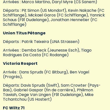
Arrivées : Marco Martino, Daryl Myre (CS Sanem)
Départs : Pit Simon (US Mondorf), Kevin Nakache (FC
Schifflange), Mickael Garos (FC Schifflange), Yannick
Schaus (F91 Dudelange), Jonathan Hennetier (FC
Schifflange)
Union Titus Pétange
Départs : Patrik Teixeira (UNA Strassen)
Arrivées : Demba Seck (Jeunesse Esch), Tiago
Rodrigues Da Costa (FC Rodange)
Victoria Rosport
Arrivés : Dans Spruds (FC Bitburg), Ben Vogel
(Progrès),
Départs: Davis Spruds (Swift), Sam Crowter (Pays-
Bas), Gabriel Gaspar (fin de carrière), Philimon
Tawiah, Oege Van Lingen (F91 Dudelange), Mike
Tchantchou (US Hostert)
FC Wiltz 71