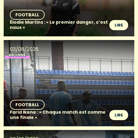
FOOTBALL
Élodie Martins : « Le premier danger, c’est
LIRE
nous »
03/08/2026
ABONNÉ
FOOTBALL
Farid Ikene : « Chaque match est comme
LIRE
une finale »