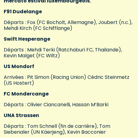
mercato estival luxembourgeois.
F91 Dudelange
Départs : Fox (FC Bocholt, Allemagne), Joubert (n.c.),
Mehdi Kirch (FC Schifflange)
Swift Hesperange
Départs : Mehdi Terki (Ratchaburi FC, Thailande),
Kevin Malget (FC Wiltz)
US Mondorf
Arrivées : Pit Simon (Racing Union) Cédric Steinmetz
(US Hostert)
FC Mondercange
Départs : Olivier Ciancanelli, Hassan M’Barki
UNA Strassen
Départs : Tom Schnell (fin de carrière), Tom
Siebenaler (UN Käerjeng), Kevin Bacconier