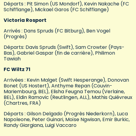
Départs : Pit Simon (US Mondorf), Kevin Nakache (FC
Schifflange), Mickael Garos (FC Schifflange)
Victoria Rosport
Arrivés : Dans Spruds (FC Bitburg), Ben Vogel
(Progrès)
Départs: Davis Spruds (Swift), Sam Crowter (Pays-
Bas), Gabriel Gaspar (fin de carrière), Philimon
Tawiah
FC Wiltz 71
Arrivées : Kevin Malget (Swift Hesperange), Donovan
Bonet (US Hostert), Anthyme Repan (Couvin-
Mariembourg, BEL), Elisha Feugna Temou (Verlaine,
BEL), Eldin Ramovic (Reutlingen, ALL), Mathis Quiévreux
(Chartres, FRA)
Départs : Gilson Delgado (Progrès Niederkorn), Luca
Napoleone, Peter Guinari, Moïse Ngwisan, Emir Burkic,
Randy Giargiana, Luigi Vaccaro