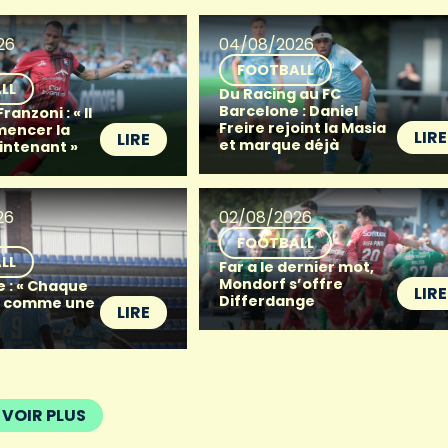
26
04/08/2026
FOOTBALL
LL
Du Racing au FC
Barcelone : Daniel
anzoni : « Il
Freire rejoint la Masia
mencer la
LIRE
LIRE
et marque déjà
intenant »
26
02/08/2026
FOOTBALL
LL
Far a le dernier mot,
Mondorf s’offre
e : « Chaque
LIRE
Differdange
t comme une
LIRE
VOIR PLUS