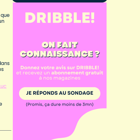
i que
un
 dans
os
Luc
e