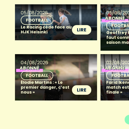
05/08/2026
05/08/20
ABONNÉ
FOOTBALL
FOOTBA
Le Racing cède face au
LIRE
HJK Helsinki
Geoffrey Fr
faut com
saison ma
04/08/2026
03/08/20
ABONNÉ
ABONNÉ
FOOTBALL
FOOTBA
Élodie Martins : « Le
Farid Iken
premier danger, c’est
match es
LIRE
nous »
finale »