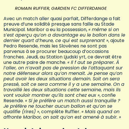
ROMAIN RUFFIER, GARDIEN FC DIFFERDANGE
Avec un match aller quasi parfait, Differdange a fait
preuve d’une solidité presque sans faille au Stade
Municipal. Maribor a eu la possession,
« même si on
s’est aperçu qu’on a davantage eu le ballon dans le
dernier quart d’heure, ce qui est surprenant »
, ajoute
Pedro Resende, mais les Slovènes ne sont pas
parvenus à se procurer beaucoup d’occasions
franches. Jeudi, au Station Ljudski yrt, ce devrait être
une autre paire de manche.
« Il f aut se préparer. À
l’aller, on n’avait pas de pression de l’attaquant sur
notre défenseur alors qu’on menait. Je pense qu’on
peut avoir les deux situations demain. Soit on sera
pressé, soit ce sera comme il y a une semaine. On a
travaillé les deux situations cette semaine, mais ils
vont vouloir montrer qu’ils sont chez eux »
, confie
Resende.
« Si je préfère un match aussi tranquille ?
Je préfère ne toucher aucun ballon et qu’on se
qualifie (rires) »
, complète Ruffier.
« Mais quand on
affronte Maribor, on sait qu’on est amené à subir. »