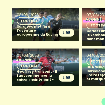
08/08/2026
07/08/20
ABONNÉ
FOOTBALL
FOOTBA
Sarajevo met fin à
l’aventure
Carlos Fan
LIRE
européenne du Racing
Luxembour
dans mon
05/08/2026
04/08/20
ABONNÉ
FOOTBA
FOOTBALL
Du Racing
Barcelone 
Geoffrey Franzoni : « Il
Freire rej
faut commencer la
LIRE
et marque
saison maintenant »