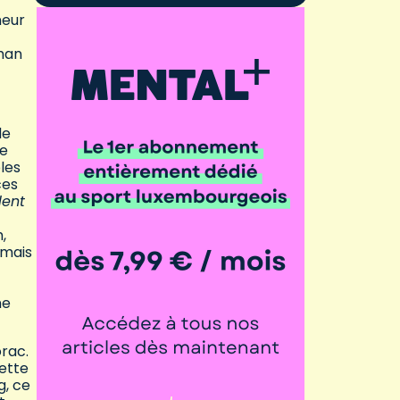
neur
shan
de
me
les
ces
lent
,
amais
ne
orac.
cette
g, ce