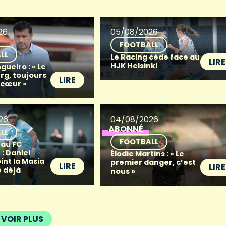
26
05/08/2026
FOOTBALL
LL
Le Racing cède face au
LIRE
HJK Helsinki
gueiro : « Le
g, toujours
LIRE
 cœur »
26
04/08/2026
ABONNÉ
LL
FOOTBALL
 au FC
: Daniel
Élodie Martins : « Le
oint la Masia
premier danger, c’est
LIRE
LIRE
 déjà
nous »
VOIR PLUS