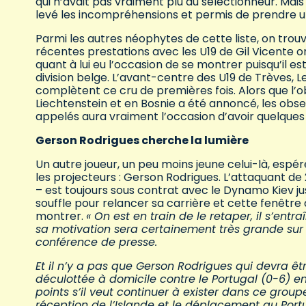
qui n’avait pas vraiment plu au sélectionneur. Mai
levé les incompréhensions et permis de prendre 
Parmi les autres néophytes de cette liste, on trou
récentes prestations avec les U19 de Gil Vicente on
quant à lui eu l’occasion de se montrer puisqu’il e
division belge. L’avant-centre des U19 de Trèves, L
complètent ce cru de premières fois. Alors que l’ob
Liechtenstein et en Bosnie a été annoncé, les obse
appelés aura vraiment l’occasion d’avoir quelques
Gerson Rodrigues cherche la lumière
Un autre joueur, un peu moins jeune celui-là, espé
les projecteurs : Gerson Rodrigues. L’attaquant de 
– est toujours sous contrat avec le Dynamo Kiev j
souffle pour relancer sa carrière et cette fenêtr
montrer.
« On est en train de le retaper, il s’ent
sa motivation sera certainement très grande sur 
conférence de presse.
Et il n’y a pas que Gerson Rodrigues qui devra êt
déculottée à domicile contre le Portugal (0-6) e
points s’il veut continuer à exister dans ce grou
réception de l’Islande et le déplacement au Por