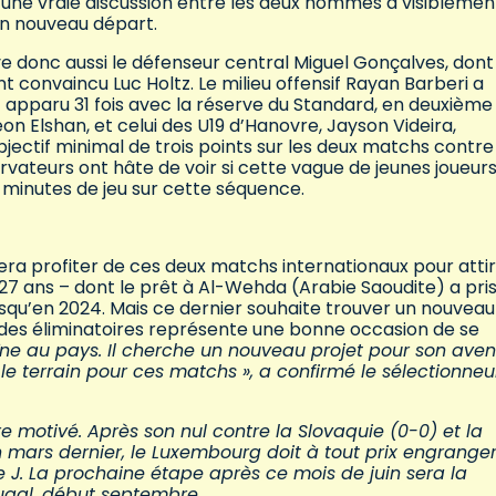
s une vraie discussion entre les deux hommes a visiblemen
un nouveau départ.
ve donc aussi le défenseur central Miguel Gonçalves, dont
t convaincu Luc Holtz. Le milieu offensif Rayan Barberi a
st apparu 31 fois avec la réserve du Standard, en deuxième
eon Elshan, et celui des U19 d’Hanovre, Jayson Videira,
jectif minimal de trois points sur les deux matchs contre
rvateurs ont hâte de voir si cette vague de jeunes joueur
 minutes de jeu sur cette séquence.
rera profiter de ces deux matchs internationaux pour atti
27 ans – dont le prêt à Al-Wehda (Arabie Saoudite) a pris
usqu’en 2024. Mais ce dernier souhaite trouver un nouveau
e des éliminatoires représente une bonne occasion de se
raîne au pays. Il cherche un nouveau projet pour son aveni
le terrain pour ces matchs »,
a confirmé le sélectionneu
re motivé. Après son nul contre la Slovaquie (0-0) et la
n mars dernier, le Luxembourg doit à tout prix engrange
pe J. La prochaine étape après ce mois de juin sera la
tugal, début septembre.