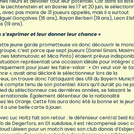
 fleurs et dévoiler tout leur potentiel. Car dans sa liste
e Liechtenstein et en Bosnie les 17 et 20 juin, le sélection
avec pas moins de 31 joueurs appelés, mais il a surtout
guel Gonçalves (18 ans), Rayan Berberi (19 ans), Leon El
s (19 ans).
rs s’exprimer et leur donner leur chance »
cette jeune garde prometteuse va donc découvrir le mon
on groupe, c’est parce que sept joueurs (Danel Sinani, Maxi
 Enes Mahmutovic et Mica Pinto) étaient prévus indisponib
 situation représentait une occasion idéale pour intégrer 
uniquement pour jouer les faire-valoir :
« On veut voir le ta
nce »
, avait ainsi déclaré le sélectionneur lors de la
 eux, on trouve donc l’attaquant des U19 du Bayern Munich
 compte tenu de son potentiel. Alors qu’il aurait pu ne j
 pied du sélectionneur ces dernières années, se laissant le
ternationale. Également détenteur de la nationalité
hez les Oranje. Cette fois aura donc été la bonne et le jeu
l a une belle carte à jouer.
vec Luc Holtz fait son retour : le défenseur central Seid K
ub de Degerfors, en D1 suédoise, il est récompensé avec 
es Roud Léiwen pour un match avec son club danois d’Esbjer