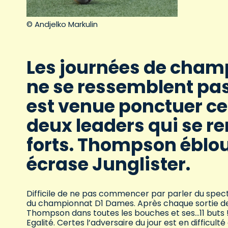
© Andjelko Markulin
Les journées de cham
ne se ressemblent pa
est venue ponctuer cet
deux leaders qui se r
forts. Thompson ébloui
écrase Junglister.
Difficile de ne pas commencer par parler du spec
du championnat D1 Dames. Après chaque sortie de 
Thompson dans toutes les bouches et ses…11 buts 
Egalité. Certes l’adversaire du jour est en difficul