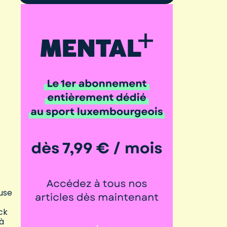
use
ck
 à