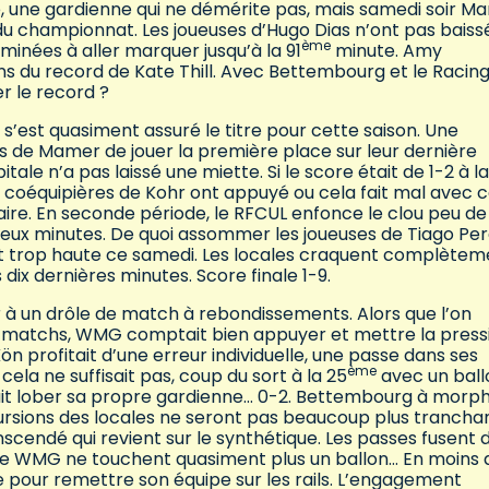
e, une gardienne qui ne démérite pas, mais samedi soir M
du championnat. Les joueuses d’Hugo Dias n’ont pas baiss
ème
minées à aller marquer jusqu’à la 91
minute. Amy
s du record de Kate Thill. Avec Bettembourg et le Racing
r le record ?
g s’est quasiment assuré le titre pour cette saison. Une
s de Mamer de jouer la première place sur leur dernière
itale n’a pas laissé une miette. Si le score était de 1-2 à la
s coéquipières de Kohr ont appuyé ou cela fait mal avec 
aire. En seconde période, le RFCUL enfonce le clou peu de
deux minutes. De quoi assommer les joueuses de Tiago Per
ait trop haute ce samedi. Les locales craquent complètem
dix dernières minutes. Score finale 1-9.
à un drôle de match à rebondissements. Alors que l’on
s matchs, WMG comptait bien appuyer et mettre la press
Kön profitait d’une erreur individuelle, une passe dans ses
ème
ela ne suffisait pas, coup du sort à la 25
avec un ball
venait lober sa propre gardienne… 0-2. Bettembourg à morph
cursions des locales ne seront pas beaucoup plus trancha
scendé qui revient sur le synthétique. Les passes fusent 
es de WMG ne touchent quasiment plus un ballon… En moins 
ve pour remettre son équipe sur les rails. L’engagement