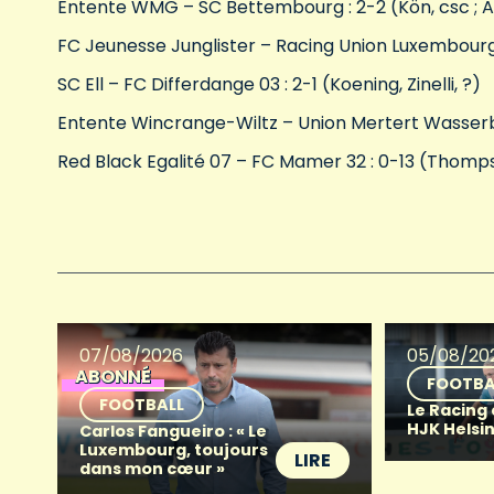
Entente WMG – SC Bettembourg : 2-2 (Kön, csc ; Al
FC Jeunesse Junglister – Racing Union Luxembourg :
SC Ell – FC Differdange 03 : 2-1 (Koening, Zinelli, ?)
Entente Wincrange-Wiltz – Union Mertert Wasserbil
Red Black Egalité 07 – FC Mamer 32 : 0-13 (Thomp
07/08/2026
05/08/20
ABONNÉ
FOOTBA
FOOTBALL
Le Racing
HJK Helsin
Carlos Fangueiro : « Le
Luxembourg, toujours
LIRE
dans mon cœur »