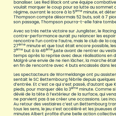
banaliser. Les Red Black ont une équipe combativ
voulait marquer le coup pour sa lutte au sommet 
ème
régime, ouvrant le score à la 5
minute, et déter
Thompson compte désormais 52 buts, soit à 7 pion
son passage, Thompson pourra-t-elle faire tombe
Avec sa très nette victoire sur Junglister, le Racin
contre-performance aurait pu relancer les espoir
rencontre l’un contre l’autre, mais le club de la cap
ème
27
minute et que tout était encore possible, le
ème
ème
3
but à la 46
juste avant de rentrer au vesti
temps après la reprise avec deux réalisations en 
Malgré une envie de ne rien lâcher, la marche ét
en fin de rencontre avec 4 buts encaissés dans les 
Les spectacteurs de Wormeldange ont pu assister 
sentait le SC Bettembourg fébrile depuis quelque
d’entrée. Et c’est ce qui s’est passé, d’autant que 
ème
pieds, pour marquer dès la 3
minute. Comme si c
dévié de la tête à l’extérieur de la surface, qui 
ne parvient pas à se créer une occassions. Les in
Au retour des vestiaires c’est un Bettembourg tran
tous les sens, le jeu s’est accéléré et les joueus
minutes Albert profite d’une belle action collecti