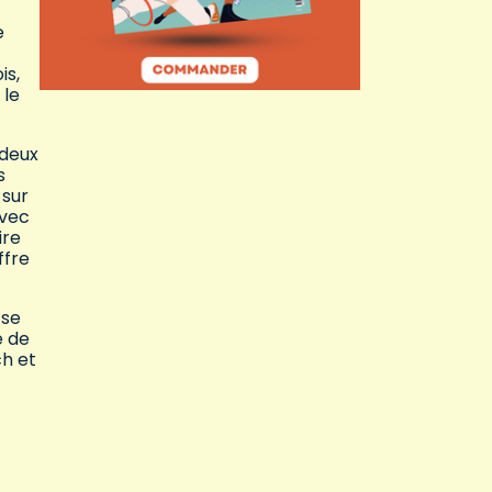
e
is,
 le
 deux
s
 sur
avec
ire
ffre
 se
e de
ch et