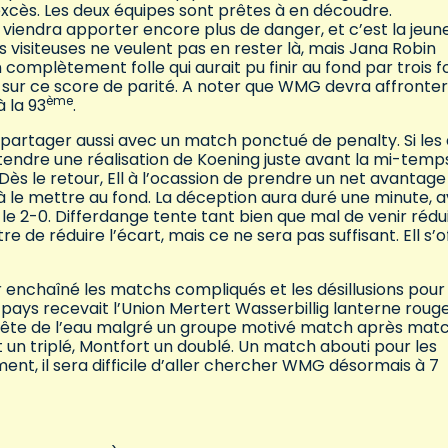
 excès. Les deux équipes sont prêtes à en découdre.
 viendra apporter encore plus de danger, et c’est la jeun
es visiteuses ne veulent pas en rester là, mais Jana Robin
complètement folle qui aurait pu finir au fond par trois fo
t sur ce score de parité. A noter que WMG devra affronter
ème
 la 93
.
départager aussi avec un match ponctué de penalty. Si les
ttendre une réalisation de Koening juste avant la mi-temp
Dès le retour, Ell à l’ocassion de prendre un net avantage
 le mettre au fond. La déception aura duré une minute, 
e le 2-0. Differdange tente tant bien que mal de venir rédu
re de réduire l’écart, mais ce ne sera pas suffisant. Ell s’o
ir enchaîné les matchs compliqués et les désillusions pour
u pays recevait l’Union Mertert Wasserbillig lanterne roug
 tête de l’eau malgré un groupe motivé match après mat
it un triplé, Montfort un doublé. Un match abouti pour les
ent, il sera difficile d’aller chercher WMG désormais à 7