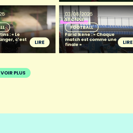
26
03/08/2026
ABONNÉ
LL
FOOTBALL
ins : « Le
Farid Ikene : « Chaque
anger, c’est
match est comme une
LIRE
LIRE
finale »
VOIR PLUS