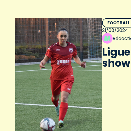
FOOTBALL
21/08/2024
Rédacti
Ligue
show