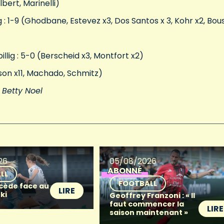
bert, Marinelli)
 1-9 (Ghodbane, Estevez x3, Dos Santos x 3, Kohr x2, Bous
lig : 5-0 (Berscheid x3, Montfort x2)
son x11, Machado, Schmitz)
Betty Noel
26
05/08/2026
ABONNÉ
LL
FOOTBALL
 cède face au
LIRE
ki
Geoffrey Franzoni : « Il
faut commencer la
LIRE
saison maintenant »