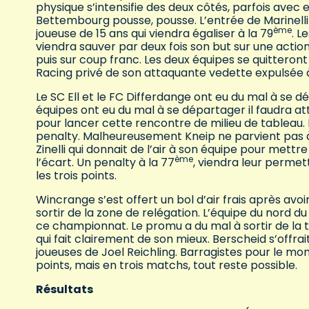
physique s’intensifie des deux côtés, parfois avec
Bettembourg pousse, pousse. L’entrée de Marinelli
ème
joueuse de 15 ans qui viendra égaliser à la 79
. L
viendra sauver par deux fois son but sur une action 
puis sur coup franc. Les deux équipes se quitteron
Racing privé de son attaquante vedette expulsée à
Le SC Ell et le FC Differdange ont eu du mal à se 
équipes ont eu du mal à se départager il faudra a
pour lancer cette rencontre de milieu de tableau. 
penalty. Malheureusement Kneip ne parvient pas à
Zinelli qui donnait de l’air à son équipe pour mettr
ème
l’écart. Un penalty à la 77
, viendra leur permett
les trois points.
Wincrange s’est offert un bol d’air frais après avo
sortir de la zone de relégation. L’équipe du nord d
ce championnat. Le promu a du mal à sortir de la
qui fait clairement de son mieux. Berscheid s’offra
joueuses de Joel Reichling. Barragistes pour le mom
points, mais en trois matchs, tout reste possible.
Résultats