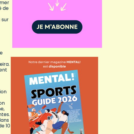
amer
é de
 sur
ce
eira.
ent
ion
on
e,
ntes.
dans
de 10