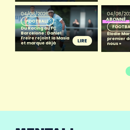
04/08/2026
04/08/20
ABONNÉ
FOOTBALL
FOOTBA
Du Racing au FC
Barcelone : Daniel
Élodie Mart
Freire rejoint la Masia
premier d
LIRE
et marque déjà
nous »