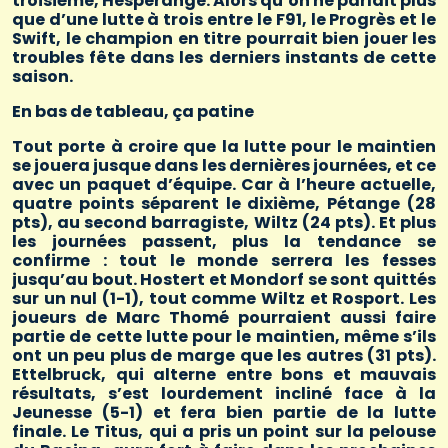
troisième, Hesperange. Alors qu’on ne parlait plus
que d’une lutte à trois entre le F91, le Progrès et le
Swift, le champion en titre pourrait bien jouer les
troubles fête dans les derniers instants de cette
saison.
En bas de tableau, ça patine
Tout porte à croire que la lutte pour le maintien
se jouera jusque dans les dernières journées, et ce
avec un paquet d’équipe. Car à l’heure actuelle,
quatre points séparent le dixième, Pétange (28
pts), au second barragiste, Wiltz (24 pts). Et plus
les journées passent, plus la tendance se
confirme : tout le monde serrera les fesses
jusqu’au bout. Hostert et Mondorf se sont quittés
sur un nul (1-1), tout comme Wiltz et Rosport. Les
joueurs de Marc Thomé pourraient aussi faire
partie de cette lutte pour le maintien, même s’ils
ont un peu plus de marge que les autres (31 pts).
Ettelbruck, qui alterne entre bons et mauvais
résultats, s’est lourdement incliné face à la
Jeunesse (5-1) et fera bien partie de la lutte
finale. Le Titus, qui a pris un point sur la pelouse