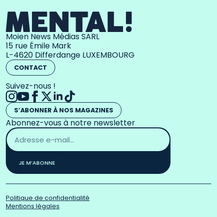
Moien News Médias SARL
15 rue Émile Mark
L-4620 Differdange LUXEMBOURG
CONTACT
Suivez-nous !
S’ABONNER À NOS MAGAZINES
Abonnez-vous à notre newsletter
Adresse
email
*
JE M’ABONNE
Politique de confidentialité
Mentions légales