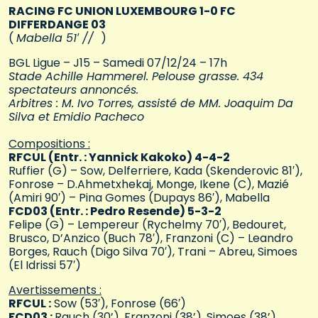
RACING FC UNION LUXEMBOURG 1-0 FC
DIFFERDANGE 03
(
Mabella 51′ //
)
BGL Ligue – J15 – Samedi 07/12/24 – 17h
Stade Achille Hammerel. Pelouse grasse. 434
spectateurs annoncés.
Arbitres : M. Ivo Torres, assisté de MM. Joaquim Da
Silva et Emidio Pacheco
Compositions :
RFCUL (Entr. : Yannick Kakoko) 4-4-2
Ruffier (G) – Sow, Delferriere, Kada (Skenderovic 81′),
Fonrose – D.Ahmetxhekaj, Monge, Ikene (C), Mazié
(Amiri 90′) – Pina Gomes (Dupays 86′), Mabella
FCD03 (Entr. : Pedro Resende) 5-3-2
Felipe (G) – Lempereur (Rychelmy 70′), Bedouret,
Brusco, D’Anzico (Buch 78′), Franzoni (C) – Leandro
Borges, Rauch (Digo Silva 70′), Trani – Abreu, Simoes
(El Idrissi 57′)
Avertissements :
RFCUL :
Sow (53′), Fonrose (66′)
FCD03 :
Rauch (30’), Franzoni (38’), Simoes (38’),