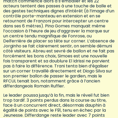
match commence alors à s’emballer et les 22
acteurs tentent des passes à une touche de balle et
des gestes techniques dignes d’intérêt (à l’image d’un
contrôle porte-manteau en extension et en se
retournant de Franzoni pour intercepter un centre
dans ses 6 mètres). Pina Gomes manquait même
l’occasion à l’heure de jeu d’aggraver la marque sur
un centre tendu magnifique de Fonrose, ou
Delferrière de placer sa tête sur corner. L’absence de
Jorginho se fait clairement sentir, on semble démuni
côté visiteurs. Abreu est sevré de ballon et ne fait pas
forcément les bons choix, Simoes est une nouvelle
fois transparent et sa doublure El Idrissi ne parvient
pas à faire la différence. Trani tenta bien d’égaliser
sur un corner travaillé directement et Diogo Silva sur
son premier ballon de passer le gardien, mais le
RFCUL tenait bon, notamment grâce à l’ancien
differdangeois Romain Ruffier.
Le leader poussa jusqu’à la fin, mais le réveil fut bien
trop tardif. 3 points perdus dans la course au titre,
face à un concurrent direct, désormais dauphin à
égalité de points avec le F91, tenu en échec par la
Jeunesse. Differdange reste leader avec 7 points