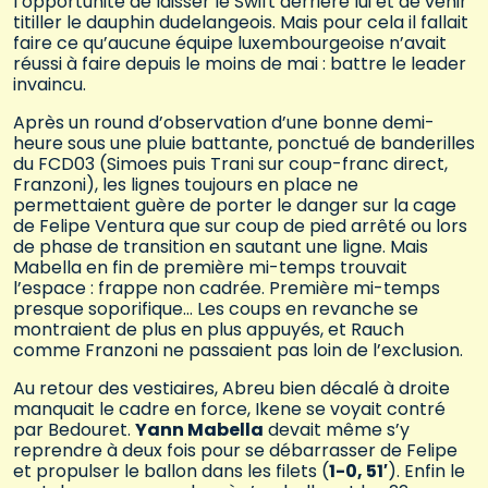
l’opportunité de laisser le Swift derrière lui et de venir
titiller le dauphin dudelangeois. Mais pour cela il fallait
faire ce qu’aucune équipe luxembourgeoise n’avait
réussi à faire depuis le moins de mai : battre le leader
invaincu.
Après un round d’observation d’une bonne demi-
heure sous une pluie battante, ponctué de banderilles
du FCD03 (Simoes puis Trani sur coup-franc direct,
Franzoni), les lignes toujours en place ne
permettaient guère de porter le danger sur la cage
de Felipe Ventura que sur coup de pied arrêté ou lors
de phase de transition en sautant une ligne. Mais
Mabella en fin de première mi-temps trouvait
l’espace : frappe non cadrée. Première mi-temps
presque soporifique… Les coups en revanche se
montraient de plus en plus appuyés, et Rauch
comme Franzoni ne passaient pas loin de l’exclusion.
Au retour des vestiaires, Abreu bien décalé à droite
manquait le cadre en force, Ikene se voyait contré
par Bedouret.
Yann Mabella
devait même s’y
reprendre à deux fois pour se débarrasser de Felipe
et propulser le ballon dans les filets (
1-0, 51′
). Enfin le