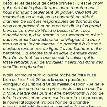
détailler les dessous de cette arrivée : «
C’est le choix
qui a été fait le plus tôt dans notre recrutement. Il
nous manquait seulement un papier. Cela fait un
moment qu’on le suit, on l’a contacté en début
d’année. Ce sont les responsables de Sochaux qui
nous l’ont présenté et nous en ont dit le plus grand
bien. La carrière de Walid a besoin d’un coup
d’accélérateur, d’un tremplin. Le Luxembourg n’était
pas forcément sa destination privilégiée à la base,
mais on a su le convaincre. Il a participé à 19 ans à
plusieurs rencontres de ligue 2 avec Sochaux et il a
performé. Il a encore joué en ligue 2 ensuite avec
Pau. On va tout faire que ce soit la saison qui le
fasse repartir. A lui de travailler, il sera mis dans des
conditions optimales.
»
Walid Jarmouni aura la lourde tâche de faire aussi
bien qu’Elias Filet, 20 buts la saison passée, et
vainqueur du Dribble d’Or du meilleur espoir. «
Je ne le
prends pas comme une pression. Je sais ce que j’ai
à faire, mettre des buts et être performant. A moi de
faire le travail et on verra sur le terrain.
» La pression,
le nouvel attaquant n’a pas l’air de la craindre
puisqu’il a décidé de porter le numéro 9. Avec l’envie