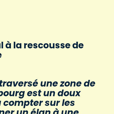
l à la rescousse de
e
 traversé une zone de
bourg est un doux
u compter sur les
ner un élan à une