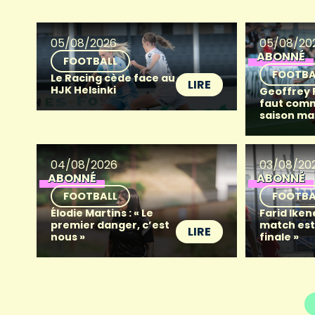
05/08/2026
05/08/20
ABONNÉ
FOOTBALL
FOOTBA
Le Racing cède face au
LIRE
HJK Helsinki
Geoffrey Fr
faut com
saison ma
04/08/2026
03/08/20
ABONNÉ
ABONNÉ
FOOTBALL
FOOTBA
Élodie Martins : « Le
Farid Iken
premier danger, c’est
match es
LIRE
nous »
finale »