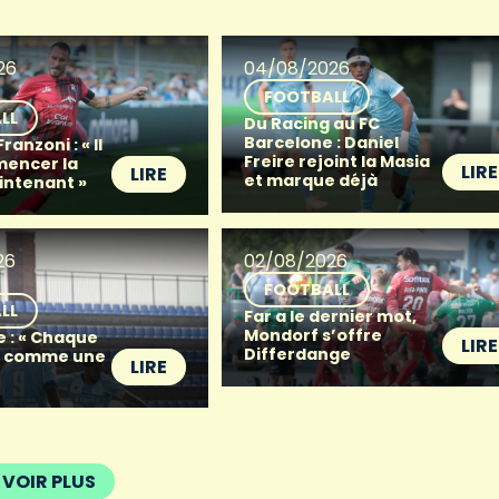
26
04/08/2026
FOOTBALL
LL
Du Racing au FC
Barcelone : Daniel
anzoni : « Il
Freire rejoint la Masia
mencer la
LIRE
LIRE
et marque déjà
intenant »
26
02/08/2026
FOOTBALL
LL
Far a le dernier mot,
Mondorf s’offre
e : « Chaque
LIRE
Differdange
t comme une
LIRE
VOIR PLUS