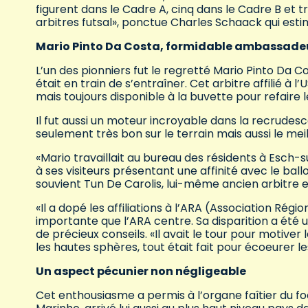
figurent dans le Cadre A, cinq dans le Cadre B et tro
arbitres futsal», ponctue Charles Schaack qui est
Mario Pinto Da Costa, formidable ambassade
L’un des pionniers fut le regretté Mario Pinto Da C
était en train de s’entraîner. Cet arbitre affilié à l
mais toujours disponible à la buvette pour refaire
Il fut aussi un moteur incroyable dans la recrudesce
seulement très bon sur le terrain mais aussi le m
«Mario travaillait au bureau des résidents à Esch-su
à ses visiteurs présentant une affinité avec le ball
souvient Tun De Carolis, lui-même ancien arbitre 
«Il a dopé les affiliations à l’ARA (Association Rég
importante que l’ARA centre. Sa disparition a été
de précieux conseils. «Il avait le tour pour motiver
les hautes sphères, tout était fait pour écoeurer le
Un aspect pécunier non négligeable
Cet enthousiasme a permis à l’organe faîtier du f