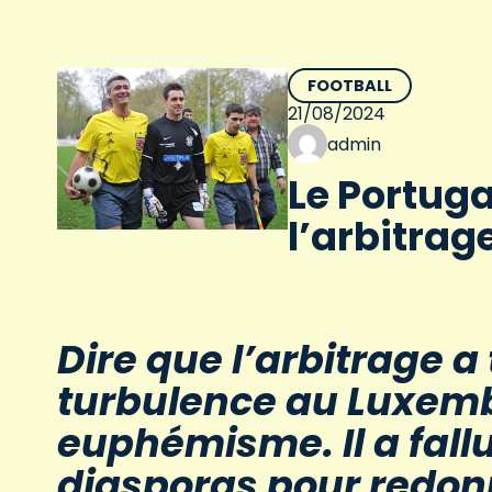
FOOTBALL
21/08/2024
admin
Le Portuga
l’arbitrag
Dire que l’arbitrage a
turbulence au Luxem
euphémisme. Il a fall
diasporas pour redon