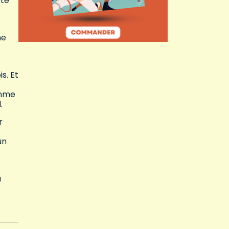
été
he
s. Et
omme
l.
r
un
u