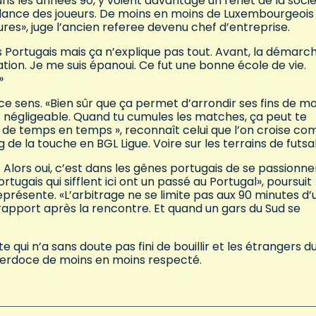
dans les années 90, y voient davantage un reflet de la soci
 tendance des joueurs. De moins en moins de Luxembourgeois
ieures», juge l’ancien referee devenu chef d’entreprise.
 les Portugais mais ça n’explique pas tout. Avant, la démarc
ation. Je me suis épanoui. Ce fut une bonne école de vie.
»
e sens. «Bien sûr que ça permet d’arrondir ses fins de moi
s négligeable. Quand tu cumules les matches, ça peut te
de temps en temps », reconnaît celui que l’on croise c
 de la touche en BGL Ligue. Voire sur les terrains de futsa
ci. Alors oui, c’est dans les gênes portugais de se passionne
ortugais qui sifflent ici ont un passé au Portugal», poursuit
représente. «L’arbitrage ne se limite pas aux 90 minutes d’
rapport après la rencontre. Et quand un gars du Sud se
e qui n’a sans doute pas fini de bouillir et les étrangers d
acerdoce de moins en moins respecté.