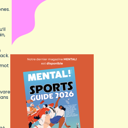
ones.
’il
in,
n
aack.
t mot
avare
dans