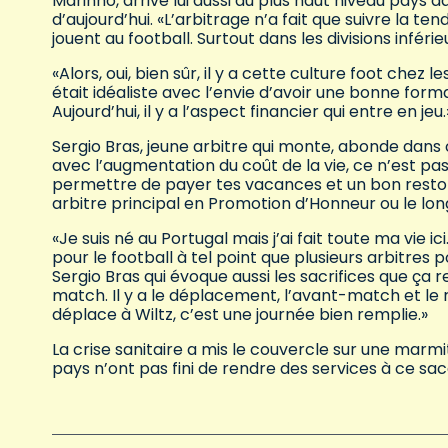
Marinho, arrivé lui aussi au plus haut niveau pays 
d’aujourd’hui. «L’arbitrage n’a fait que suivre la
jouent au football. Surtout dans les divisions infér
«Alors, oui, bien sûr, il y a cette culture foot chez
était idéaliste avec l’envie d’avoir une bonne form
Aujourd’hui, il y a l’aspect financier qui entre en jeu.
Sergio Bras, jeune arbitre qui monte, abonde dans c
avec l’augmentation du coût de la vie, ce n’est pa
permettre de payer tes vacances et un bon resto 
arbitre principal en Promotion d’Honneur ou le long
«Je suis né au Portugal mais j’ai fait toute ma vie i
pour le football à tel point que plusieurs arbitres p
Sergio Bras qui évoque aussi les sacrifices que ça 
match. Il y a le déplacement, l’avant-match et le 
déplace à Wiltz, c’est une journée bien remplie.»
La crise sanitaire a mis le couvercle sur une marmit
pays n’ont pas fini de rendre des services à ce s