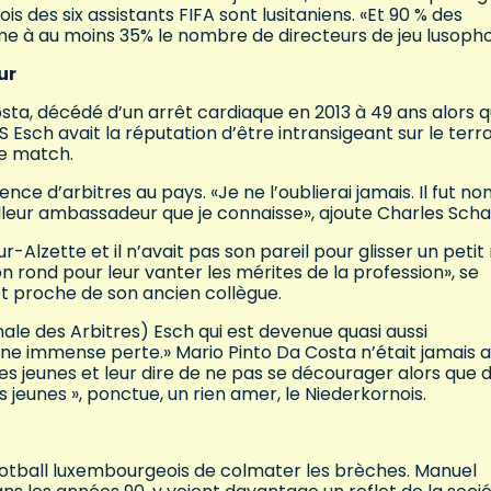
is des six assistants FIFA sont lusitaniens. «Et 90 % des
ime à au moins 35% le nombre de directeurs de jeu lusoph
ur
osta, décédé d’un arrêt cardiaque en 2013 à 49 ans alors qu
’US Esch avait la réputation d’être intransigeant sur le terra
 le match.
nce d’arbitres au pays. «Je ne l’oublierai jamais. Il fut no
eilleur ambassadeur que je connaisse», ajoute Charles Sch
r-Alzette et il n’avait pas son pareil pour glisser un peti
on rond pour leur vanter les mérites de la profession», se
et proche de son ancien collègue.
ionale des Arbitres) Esch qui est devenue quasi aussi
 une immense perte.» Mario Pinto Da Costa n’était jamais 
 les jeunes et leur dire de ne pas se décourager alors que 
s jeunes », ponctue, un rien amer, le Niederkornois.
ootball luxembourgeois de colmater les brèches. Manuel