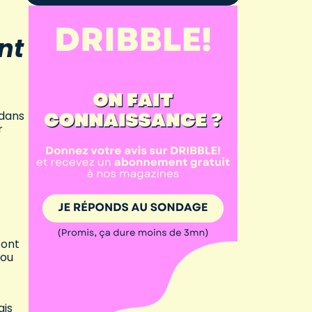
nt
 dans
r
 ont
 ou
ais