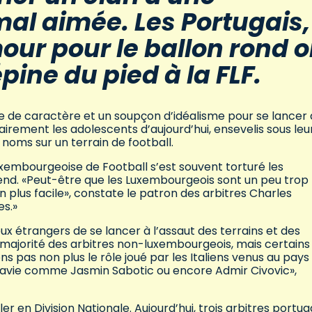
al aimée. Les Portugais,
mour pour le ballon rond o
ine du pied à la FLF.
te de caractère et un soupçon d’idéalisme pour se lancer
airement les adolescents d’aujourd’hui, ensevelis sous leu
s noms sur un terrain de football.
uxembourgeoise de Football s’est souvent torturé les
nd. «Peut-être que les Luxembourgeois sont un peu trop
 plus facile», constate le patron des arbitres Charles
es.»
eux étrangers de se lancer à l’assaut des terrains et des
la majorité des arbitres non-luxembourgeois, mais certains
ons pas non plus le rôle joué par les Italiens venus au pays
slavie comme Jasmin Sabotic ou encore Admir Civovic»,
er en Division Nationale. Aujourd’hui, trois arbitres portug