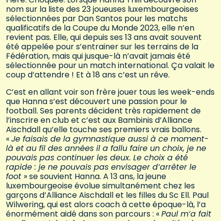
nom sur la liste des 23 joueuses luxembourgeoises
sélectionnées par Dan Santos pour les matchs
qualificatifs de la Coupe du Monde 2023, elle n’en
revient pas. Elle, qui depuis ses 13 ans avait souvent
été appelée pour s’entrainer sur les terrains de la
Fédération, mais qui jusque-là n’avait jamais été
sélectionnée pour un match international. Ça valait le
coup d’attendre ! Et à 18 ans c’est un rêve.
C’est en allant voir son frère jouer tous les week-ends
que Hanna s’est découvert une passion pour le
football. Ses parents décident très rapidement de
l’inscrire en club et c’est aux Bambinis d’Alliance
Aischdall qu’elle touche ses premiers vrais ballons.
«
Je faisais de la gymnastique aussi à ce moment-
là et au fil des années il a fallu faire un choix, je ne
pouvais pas continuer les deux. Le choix a été
rapide : je ne pouvais pas envisager d’arrêter le
foot
» se souvient Hanna. A 13 ans, la jeune
luxembourgeoise évolue simultanément chez les
garçons d’Alliance Aischdall et les filles du Sc Ell. Paul
Wilwering, qui est alors coach à cette époque-là, l’a
énormément aidé dans son parcours : «
Paul m’a fait