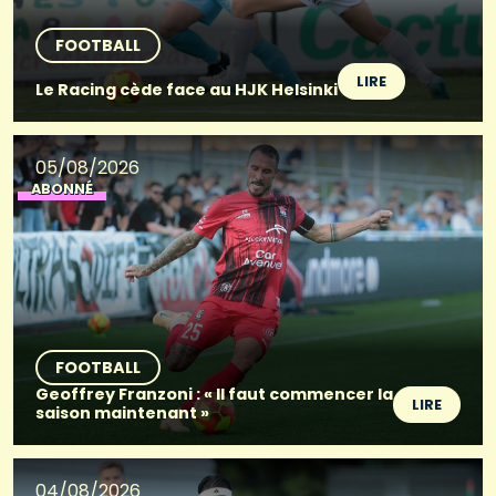
FOOTBALL
LIRE
Le Racing cède face au HJK Helsinki
05/08/2026
ABONNÉ
FOOTBALL
Geoffrey Franzoni : « Il faut commencer la
LIRE
saison maintenant »
04/08/2026