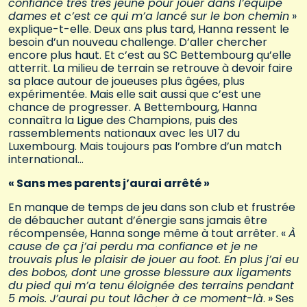
confiance très très jeune pour jouer dans l’équipe
dames et c’est ce qui m’a lancé sur le bon chemin
»
explique-t-elle. Deux ans plus tard, Hanna ressent le
besoin d’un nouveau challenge. D’aller chercher
encore plus haut. Et c’est au SC Bettembourg qu’elle
atterrit. La milieu de terrain se retrouve à devoir faire
sa place autour de joueuses plus âgées, plus
expérimentée. Mais elle sait aussi que c’est une
chance de progresser. A Bettembourg, Hanna
connaîtra la Ligue des Champions, puis des
rassemblements nationaux avec les U17 du
Luxembourg. Mais toujours pas l’ombre d’un match
international…
« Sans mes parents j’aurai arrêté »
En manque de temps de jeu dans son club et frustrée
de débaucher autant d’énergie sans jamais être
récompensée, Hanna songe même à tout arrêter. «
À
cause de ça j’ai perdu ma confiance et je ne
trouvais plus le plaisir de jouer au foot. En plus j’ai eu
des bobos, dont une grosse blessure aux ligaments
du pied qui m’a tenu éloignée des terrains pendant
5 mois. J’aurai pu tout lâcher à ce moment-là
. » Ses