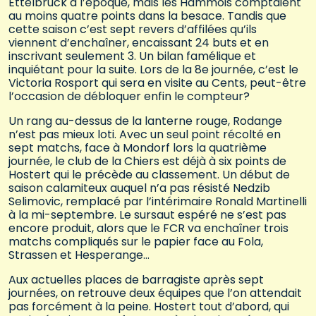
Ettelbruck à l’époque, mais les Hammois comptaient
au moins quatre points dans la besace. Tandis que
cette saison c’est sept revers d’affilées qu’ils
viennent d’enchaîner, encaissant 24 buts et en
inscrivant seulement 3. Un bilan famélique et
inquiétant pour la suite. Lors de la 8e journée, c’est le
Victoria Rosport qui sera en visite au Cents, peut-être
l’occasion de débloquer enfin le compteur?
Un rang au-dessus de la lanterne rouge, Rodange
n’est pas mieux loti. Avec un seul point récolté en
sept matchs, face à Mondorf lors la quatrième
journée, le club de la Chiers est déjà à six points de
Hostert qui le précède au classement. Un début de
saison calamiteux auquel n’a pas résisté Nedzib
Selimovic, remplacé par l’intérimaire Ronald Martinelli
à la mi-septembre. Le sursaut espéré ne s’est pas
encore produit, alors que le FCR va enchaîner trois
matchs compliqués sur le papier face au Fola,
Strassen et Hesperange…
Aux actuelles places de barragiste après sept
journées, on retrouve deux équipes que l’on attendait
pas forcément à la peine. Hostert tout d’abord, qui