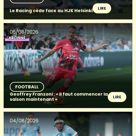
LIRE
Le Racing cède face au HJK Helsinki
05/08/2026
ABONNÉ
FOOTBALL
Geoffrey Franzoni : « Il faut commencer la
LIRE
saison maintenant »
04/08/2026