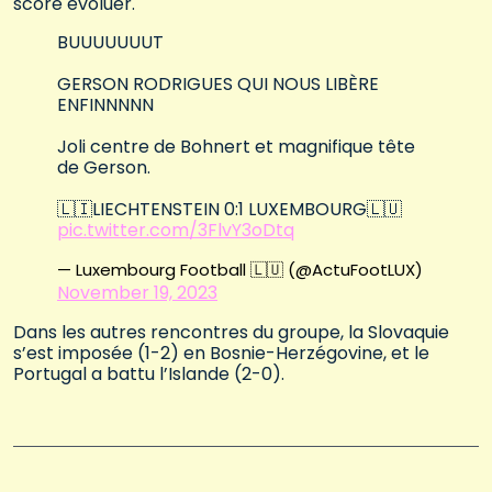
score évoluer.
BUUUUUUUT
GERSON RODRIGUES QUI NOUS LIBÈRE
ENFINNNNN
Joli centre de Bohnert et magnifique tête
de Gerson.
🇱🇮LIECHTENSTEIN 0:1 LUXEMBOURG🇱🇺
pic.twitter.com/3FlvY3oDtq
— Luxembourg Football 🇱🇺 (@ActuFootLUX)
November 19, 2023
Dans les autres rencontres du groupe, la Slovaquie
s’est imposée (1-2) en Bosnie-Herzégovine, et le
Portugal a battu l’Islande (2-0).