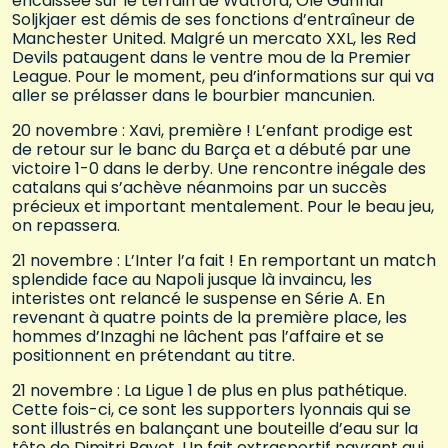
encaissée sur le terrain de Watford, Ole Gunnar
Soljkjaer est démis de ses fonctions d’entraîneur de
Manchester United. Malgré un mercato XXL, les Red
Devils pataugent dans le ventre mou de la Premier
League. Pour le moment, peu d’informations sur qui va
aller se prélasser dans le bourbier mancunien.
20 novembre : Xavi, première ! L’enfant prodige est
de retour sur le banc du Barça et a débuté par une
victoire 1-0 dans le derby. Une rencontre inégale des
catalans qui s’achève néanmoins par un succès
précieux et important mentalement. Pour le beau jeu,
on repassera.
21 novembre : L’Inter l’a fait ! En remportant un match
splendide face au Napoli jusque là invaincu, les
interistes ont relancé le suspense en Série A. En
revenant à quatre points de la première place, les
hommes d’Inzaghi ne lâchent pas l’affaire et se
positionnent en prétendant au titre.
21 novembre : La Ligue 1 de plus en plus pathétique.
Cette fois-ci, ce sont les supporters lyonnais qui se
sont illustrés en balançant une bouteille d’eau sur la
tête de Dimitri Payet. Un fait extrasportif navrant qui