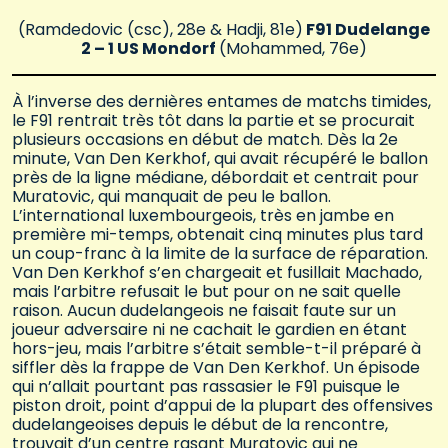
(Ramdedovic (csc), 28e & Hadji, 81e)
F91 Dudelange
2 – 1 US Mondorf
(Mohammed, 76e)
À l’inverse des dernières entames de matchs timides,
le F91 rentrait très tôt dans la partie et se procurait
plusieurs occasions en début de match. Dès la 2e
minute, Van Den Kerkhof, qui avait récupéré le ballon
près de la ligne médiane, débordait et centrait pour
Muratovic, qui manquait de peu le ballon.
L’international luxembourgeois, très en jambe en
première mi-temps, obtenait cinq minutes plus tard
un coup-franc à la limite de la surface de réparation.
Van Den Kerkhof s’en chargeait et fusillait Machado,
mais l’arbitre refusait le but pour on ne sait quelle
raison. Aucun dudelangeois ne faisait faute sur un
joueur adversaire ni ne cachait le gardien en étant
hors-jeu, mais l’arbitre s’était semble-t-il préparé à
siffler dès la frappe de Van Den Kerkhof. Un épisode
qui n’allait pourtant pas rassasier le F91 puisque le
piston droit, point d’appui de la plupart des offensives
dudelangeoises depuis le début de la rencontre,
trouvait d’un centre rasant Muratovic qui ne