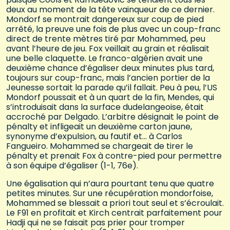
deux au moment de la tête vainqueur de ce dernier.
Mondorf se montrait dangereux sur coup de pied
arrêté, la preuve une fois de plus avec un coup-franc
direct de trente mètres tiré par Mohammed, peu
avant l’heure de jeu. Fox veillait au grain et réalisait
une belle claquette. Le franco-algérien avait une
deuxième chance d’égaliser deux minutes plus tard,
toujours sur coup-franc, mais l’ancien portier de la
Jeunesse sortait la parade qu’il fallait. Peu à peu, l’US
Mondorf poussait et à un quart de la fin, Mendes, qui
s’introduisait dans la surface dudelangeoise, était
accroché par Delgado. L’arbitre désignait le point de
pénalty et infligeait un deuxième carton jaune,
synonyme d’expulsion, au fautif et… à Carlos
Fangueiro. Mohammed se chargeait de tirer le
pénalty et prenait Fox à contre-pied pour permettre
à son équipe d’égaliser (1-1, 76e).
Une égalisation qui n’aura pourtant tenu que quatre
petites minutes. Sur une récupération mondorfoise,
Mohammed se blessait a priori tout seul et s’écroulait.
Le F91 en profitait et Kirch centrait parfaitement pour
Hadji qui ne se faisait pas prier pour tromper