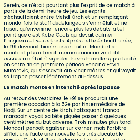
Serein, ce n’était pourtant plus l’esprit de ce match à
partir de la demi-heure de jeu. Les esprits
s’échauffaient entre Mehdi Kirch et un remplaçant
mondorfois, le staff dudelangeois s’en mêlait et ne
faisait qu’envenimer encore plus les débats, à tel
point que c’est Kobe Cools qui devait calmer
Fangueiro et ses adjoints. Après cette échauffourée,
le F91 devenait bien moins incisif et Mondorf se
montrait plus offensif, même si aucune véritable
occasion n’était à signaler. La seule réelle opportunité
en cette fin de première période venait d’Edvin
Muratovic, qui s’essayait aux vingt mètres et qui voyait
sa frappe passer légèrement au-dessus.
Le match monte en intensité après la pause
Au retour des vestiaires, le F91 se procurait une
première occasion à la 52e par l’intermédiaire de
Hadji. Sur un centre de Kirch, l’attaquant franco-
marocain voyait sa tête piquée passer à quelques
centimètres du but adverse. Trois minutes plus tard,
Mondorf pensait égaliser sur corner, mais l’arbitre
sifflait une faute une nouvelle fois très discutable
puisque Cools et Ramdedovic se tenaient tous les