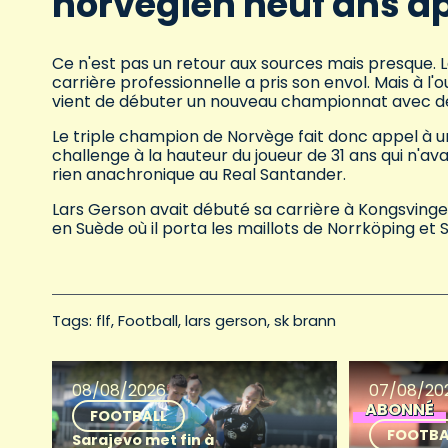
norvégien neuf ans ap
Ce n'est pas un retour aux sources mais presque. L
carrière professionnelle a pris son envol. Mais à l
vient de débuter un nouveau championnat avec deu
Le triple champion de Norvège fait donc appel à u
challenge à la hauteur du joueur de 31 ans qui n'av
rien anachronique au Real Santander.
Lars Gerson avait débuté sa carrière à Kongsvinge
en Suède où il porta les maillots de Norrköping et S
Tags: 
flf
Football
lars gerson
sk brann
08/08/2026
07/08/20
ABONNÉ
FOOTBALL
FOOTBA
Sarajevo met fin à