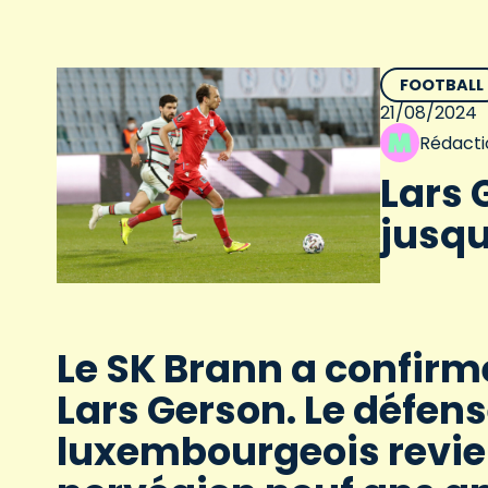
FOOTBALL
21/08/2024
Rédacti
Lars 
jusqu
Le SK Brann a confirm
Lars Gerson. Le défens
luxembourgeois revie