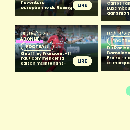
l’aventure
Carlos Fan
LIRE
européenne du Racing
Luxembour
dans mon
05/08/2026
04/08/20
ABONNÉ
FOOTBA
FOOTBALL
Du Racing
Barcelone 
Geoffrey Franzoni : « Il
Freire rej
faut commencer la
LIRE
et marque
saison maintenant »