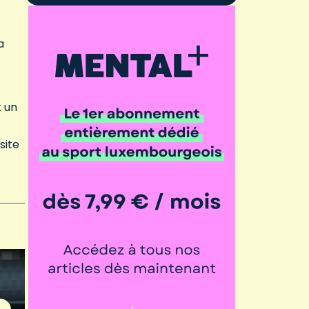
a
t un
site