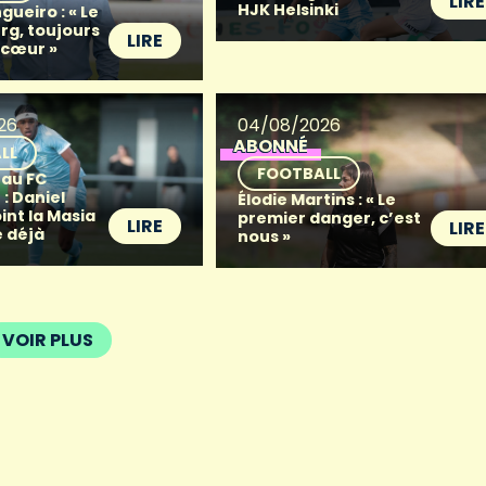
LIRE
HJK Helsinki
gueiro : « Le
g, toujours
LIRE
 cœur »
26
04/08/2026
ABONNÉ
LL
FOOTBALL
 au FC
: Daniel
Élodie Martins : « Le
oint la Masia
premier danger, c’est
LIRE
LIRE
 déjà
nous »
VOIR PLUS