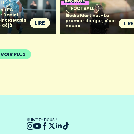
ABONNÉ
LL
FOOTBALL
 au FC
: Daniel
Élodie Martins : « Le
oint la Masia
premier danger, c’est
LIRE
LIRE
 déjà
nous »
VOIR PLUS
Suivez-nous !