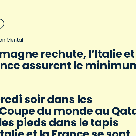
on Mental
emagne rechute, l’Italie et
ance assurent le minimu
edi soir dans les
a Coupe du monde au Qata
les pieds dans le tapis
alie et la France se sont