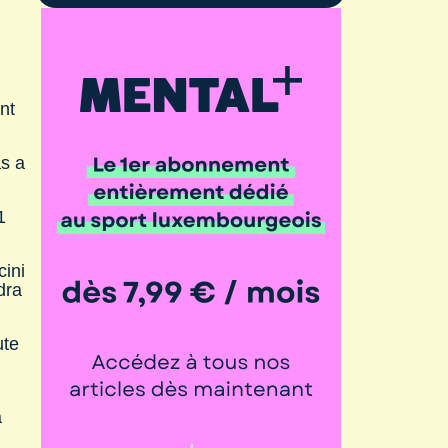
nt
s a
1
cini
dra
ute
a