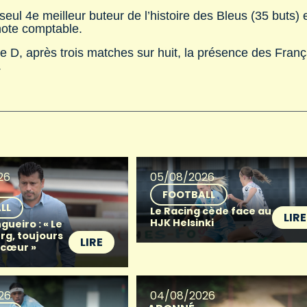
 seul 4e meilleur buteur de l’histoire des Bleus (35 buts) 
note comptable.
e D, après trois matches sur huit, la présence des Franç
.
26
05/08/2026
FOOTBALL
LL
Le Racing cède face au
LIRE
HJK Helsinki
gueiro : « Le
g, toujours
LIRE
 cœur »
26
04/08/2026