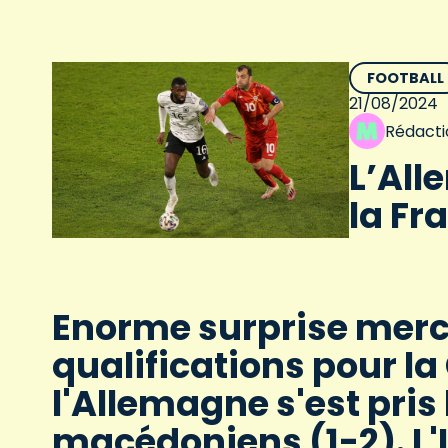
FOOTBALL
21/08/2024
Rédacti
L’All
la Fr
Enorme surprise mercr
qualifications pour l
l'Allemagne s'est pris 
macédoniens (1-2). L'It