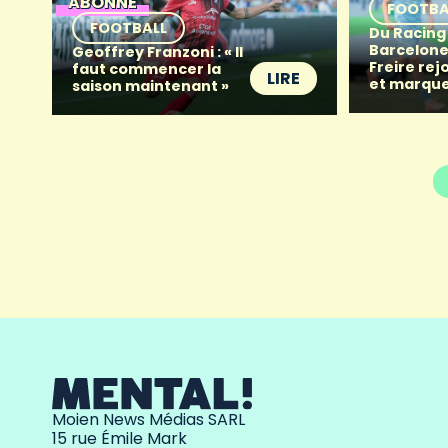
ABONNÉ
FOOTBA
FOOTBALL
Du Racing
Barcelone 
Geoffrey Franzoni : « Il
Freire rej
faut commencer la
LIRE
et marque
saison maintenant »
Moien News Médias SARL
15 rue Émile Mark