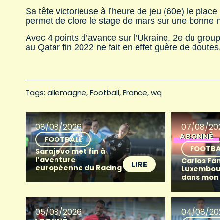
Sa tête victorieuse à l’heure de jeu (60e) le place
permet de clore le stage de mars sur une bonne 
Avec 4 points d’avance sur l’Ukraine, 2e du group
au Qatar fin 2022 ne fait en effet guère de doutes
Tags: 
allemagne
Football
France
wq
08/08/2026
07/08/20
ABONNÉ
FOOTBALL
FOOTBA
Sarajevo met fin à
l’aventure
Carlos Fan
LIRE
européenne du Racing
Luxembour
dans mon
05/08/2026
04/08/20