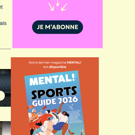
et
ais