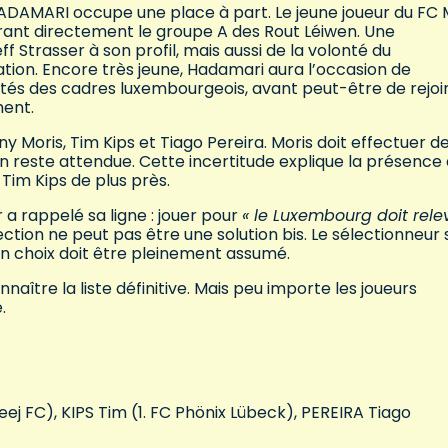
 HADAMARI occupe une place à part. Le jeune joueur du FC 
grant directement le groupe A des Rout Léiwen. Une
f Strasser à son profil, mais aussi de la volonté du
ation. Encore très jeune, Hadamari aura l’occasion de
côtés des cadres luxembourgeois, avant peut-être de rejo
ment.
y Moris, Tim Kips et Tiago Pereira. Moris doit effectuer d
 reste attendue. Cette incertitude explique la présence 
Tim Kips de plus près.
r a rappelé sa ligne : jouer pour
« le Luxembourg doit rele
ection ne peut pas être une solution bis. Le sélectionneur 
un choix doit être pleinement assumé.
nnaître la liste définitive. Mais peu importe les joueurs
.
ej FC), KIPS Tim (1. FC Phönix Lübeck), PEREIRA Tiago