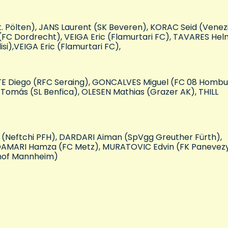
. Pölten), JANS Laurent (SK Beveren), KORAC Seid (Venez
FC Dordrecht), VEIGA Eric (Flamurtari FC), TAVARES Hel
si),VEIGA Eric (Flamurtari FC),
E Diego (RFC Seraing), GONCALVES Miguel (FC 08 Hombu
omás (SL Benfica), OLESEN Mathias (Grazer AK), THILL
 (Neftchi PFH), DARDARI Aiman (SpVgg Greuther Fürth),
ADAMARI Hamza (FC Metz), MURATOVIC Edvin (FK Panevezy
ldhof Mannheim)