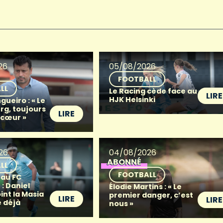
26
05/08/2026
FOOTBALL
LL
Le Racing cède face au
LIRE
HJK Helsinki
gueiro : « Le
g, toujours
LIRE
 cœur »
26
04/08/2026
ABONNÉ
LL
FOOTBALL
 au FC
: Daniel
Élodie Martins : « Le
oint la Masia
premier danger, c’est
LIRE
LIRE
 déjà
nous »