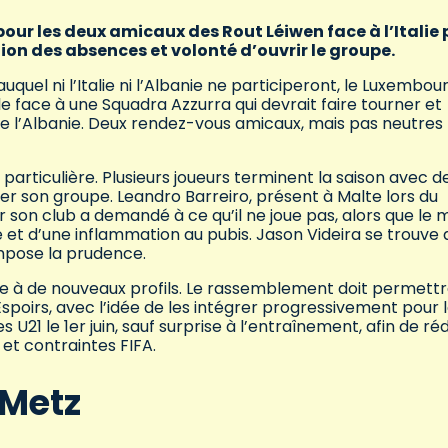
e pour les deux amicaux des Rout Léiwen face à l’Italie 
tion des absences et volonté d’ouvrir le groupe.
uquel ni l’Italie ni l’Albanie ne participeront, le Luxembou
e face à une Squadra Azzurra qui devrait faire tourner et
tre l’Albanie. Deux rendez-vous amicaux, mais pas neutres
particulière. Plusieurs joueurs terminent la saison avec d
er son groupe. Leandro Barreiro, présent à Malte lors du
son club a demandé à ce qu’il ne joue pas, alors que le m
e et d’une inflammation au pubis. Jason Videira se trouve
impose la prudence.
rte à de nouveaux profils. Le rassemblement doit permett
spoirs, avec l’idée de les intégrer progressivement pour 
s U21 le 1er juin, sauf surprise à l’entraînement, afin de ré
et contraintes FIFA.
 Metz