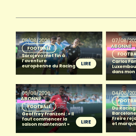
08/08/2026
07/08/20
ABONNÉ
FOOTBALL
FOOTBA
Sarajevo met fin à
l’aventure
Carlos Fan
LIRE
européenne du Racing
Luxembour
dans mon
05/08/2026
04/08/20
ABONNÉ
FOOTBA
FOOTBALL
Du Racing
Barcelone 
Geoffrey Franzoni : « Il
Freire rej
faut commencer la
LIRE
et marque
saison maintenant »