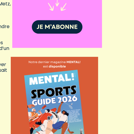
Metz,
indre
es
d’un
ver
sait