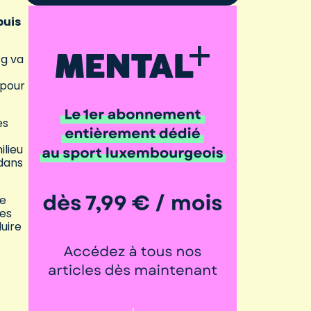
puis
rg va
 pour
es
ilieu
 dans
re
les
duire