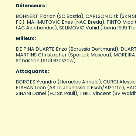
Défenseurs :
BOHNERT Florian (SC Bastia), CARLSON Dirk (SKN St
FC), MAHMUTOVIC Enes (NAC Breda), PINTO Mica (
(AC Alcobendas), SELIMOVIC Vahid (Iberia 1999 Tbili
Milieux :
DE PINA DUARTE Enzo (Borussia Dortmund), DUART
MARTINS Christopher (Spartak Moscou), MOREIRA T
Sébastien (Stal Rzeszow)
Attaquants :
BORGES Yvandro (Heracles Almelo), CURCI Alessio
ELSHAN Leon (AS La Jeunesse d’Esch/Alzette), H
SINANI Danel (FC St. Pauli), THILL Vincent (SV Wa