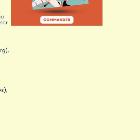
ia
mer
rg),
s),