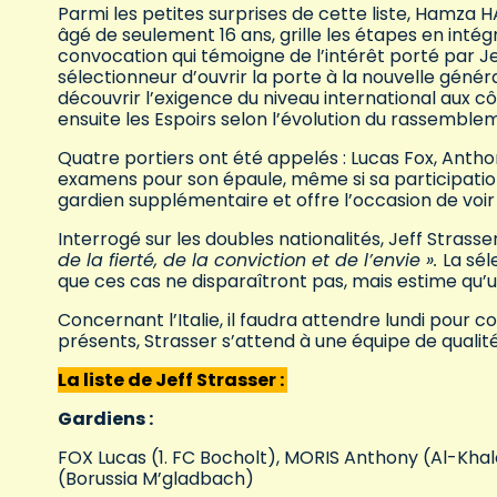
Parmi les petites surprises de cette liste, Hamza
âgé de seulement 16 ans, grille les étapes en inté
convocation qui témoigne de l’intérêt porté par Jef
sélectionneur d’ouvrir la porte à la nouvelle génér
découvrir l’exigence du niveau international aux 
ensuite les Espoirs selon l’évolution du rassemble
Quatre portiers ont été appelés : Lucas Fox, Anthon
examens pour son épaule, même si sa participation
gardien supplémentaire et offre l’occasion de voir 
Interrogé sur les doubles nationalités, Jeff Strasse
de la fierté, de la conviction et de l’envie ».
La sél
que ces cas ne disparaîtront pas, mais estime qu’
Concernant l’Italie, il faudra attendre lundi pour co
présents, Strasser s’attend à une équipe de qualité
La liste de Jeff Strasser :
Gardiens :
FOX Lucas (1. FC Bocholt), MORIS Anthony (Al-Khale
(Borussia M’gladbach)