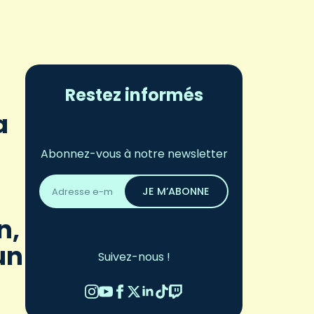
Restez informés
a
Abonnez-vous à notre newsletter
Adresse
email
JE M’ABONNE
*
n,
un
Suivez-nous !