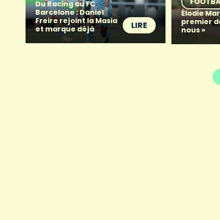
FOOTBA
Du Racing au FC
Barcelone : Daniel
Élodie Mart
Freire rejoint la Masia
premier d
LIRE
et marque déjà
nous »