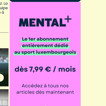
z. La
quipe
é à