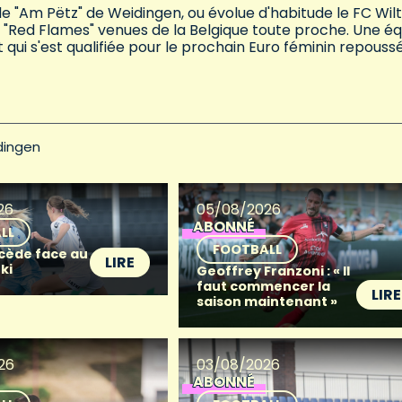
de "Am Pëtz" de Weidingen, ou évolue d'habitude le FC Wilt
 "Red Flames" venues de la Belgique toute proche. Une é
 qui s'est qualifiée pour le prochain Euro féminin repouss
dingen
26
05/08/2026
ABONNÉ
LL
FOOTBALL
 cède face au
LIRE
ki
Geoffrey Franzoni : « Il
faut commencer la
LIRE
saison maintenant »
26
03/08/2026
ABONNÉ