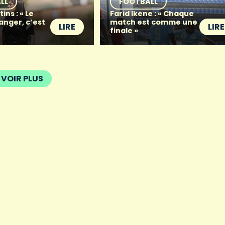
LL
FOOTBALL
ins : « Le
Farid Ikene : « Chaque
anger, c’est
match est comme une
LIRE
LIRE
finale »
VOIR PLUS