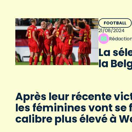
FOOTBALL
21/08/2024
Rédactio
La sél
la Belg
Après leur récente vic
les féminines vont se 
calibre plus élevé à W