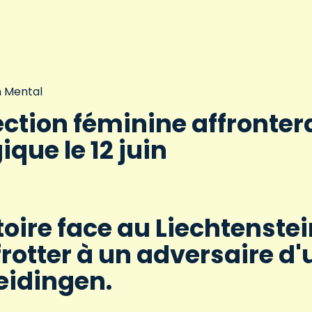
n Mental
ection féminine affronter
ique le 12 juin
toire face au Liechtenstei
frotter à un adversaire d'
eidingen.