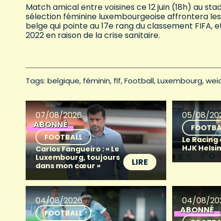
Match amical entre voisines ce 12 juin (18h) au sta
sélection féminine luxembourgeoise affrontera les
belge qui pointe au 17e rang du classement FIFA, et
2022 en raison de la crise sanitaire.
Tags: 
belgique
féminin
flf
Football
Luxembourg
wei
07/08/2026
05/08/20
ABONNÉ
FOOTBA
FOOTBALL
Le Racing
HJK Helsin
Carlos Fangueiro : « Le
Luxembourg, toujours
LIRE
dans mon cœur »
04/08/2026
04/08/20
ABONNÉ
FOOTBALL