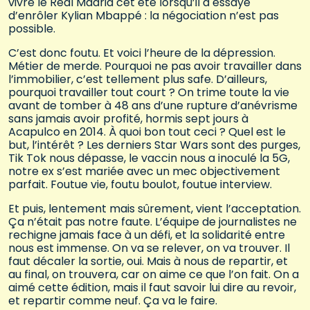
vivre le Real Madrid cet été lorsqu’il a essayé
d’enrôler Kylian Mbappé : la négociation n’est pas
possible.
C’est donc foutu. Et voici l’heure de la dépression.
Métier de merde. Pourquoi ne pas avoir travailler dans
l’immobilier, c’est tellement plus safe. D’ailleurs,
pourquoi travailler tout court ? On trime toute la vie
avant de tomber à 48 ans d’une rupture d’anévrisme
sans jamais avoir profité, hormis sept jours à
Acapulco en 2014. À quoi bon tout ceci ? Quel est le
but, l’intérêt ? Les derniers Star Wars sont des purges,
Tik Tok nous dépasse, le vaccin nous a inoculé la 5G,
notre ex s’est mariée avec un mec objectivement
parfait. Foutue vie, foutu boulot, foutue interview.
Et puis, lentement mais sûrement, vient l’acceptation.
Ça n’était pas notre faute. L’équipe de journalistes ne
rechigne jamais face à un défi, et la solidarité entre
nous est immense. On va se relever, on va trouver. Il
faut décaler la sortie, oui. Mais à nous de repartir, et
au final, on trouvera, car on aime ce que l’on fait. On a
aimé cette édition, mais il faut savoir lui dire au revoir,
et repartir comme neuf. Ça va le faire.