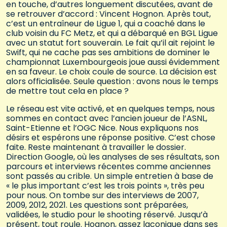
en touche, d’autres longuement discutées, avant de
se retrouver d’accord : Vincent Hognon. Après tout,
c’est un entraîneur de Ligue 1, qui a coaché dans le
club voisin du FC Metz, et qui a débarqué en BGL Ligue
avec un statut fort souverain. Le fait qu’il ait rejoint le
Swift, qui ne cache pas ses ambitions de dominer le
championnat Luxembourgeois joue aussi évidemment
en sa faveur. Le choix coule de source. La décision est
alors officialisée. Seule question : avons nous le temps
de mettre tout cela en place ?
Le réseau est vite activé, et en quelques temps, nous
sommes en contact avec l’ancien joueur de l’ASNL,
Saint-Etienne et l’OGC Nice. Nous expliquons nos
désirs et espérons une réponse positive. C’est chose
faite. Reste maintenant à travailler le dossier.
Direction Google, où les analyses de ses résultats, son
parcours et interviews récentes comme anciennes
sont passés au crible. Un simple entretien à base de
« le plus important c’est les trois points », très peu
pour nous. On tombe sur des interviews de 2007,
2009, 2012, 2021. Les questions sont préparées,
validées, le studio pour le shooting réservé. Jusqu’à
présent, tout roule. Hognon, assez laconique dans ses