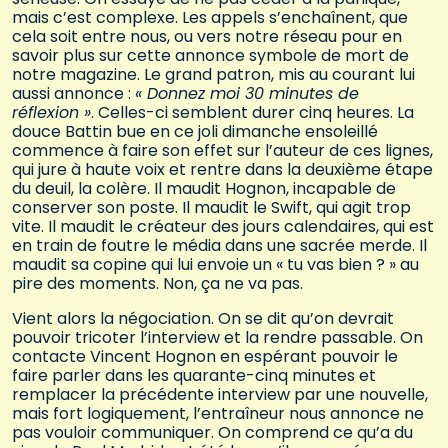
mais c’est complexe. Les appels s’enchaînent, que
cela soit entre nous, ou vers notre réseau pour en
savoir plus sur cette annonce symbole de mort de
notre magazine. Le grand patron, mis au courant lui
aussi annonce :
« Donnez moi 30 minutes de
réflexion »
. Celles-ci semblent durer cinq heures. La
douce Battin bue en ce joli dimanche ensoleillé
commence à faire son effet sur l’auteur de ces lignes,
qui jure à haute voix et rentre dans la deuxième étape
du deuil, la colère. Il maudit Hognon, incapable de
conserver son poste. Il maudit le Swift, qui agit trop
vite. Il maudit le créateur des jours calendaires, qui est
en train de foutre le média dans une sacrée merde. Il
maudit sa copine qui lui envoie un « tu vas bien ? » au
pire des moments. Non, ça ne va pas.
Vient alors la négociation. On se dit qu’on devrait
pouvoir tricoter l’interview et la rendre passable. On
contacte Vincent Hognon en espérant pouvoir le
faire parler dans les quarante-cinq minutes et
remplacer la précédente interview par une nouvelle,
mais fort logiquement, l’entraîneur nous annonce ne
pas vouloir communiquer. On comprend ce qu’a du