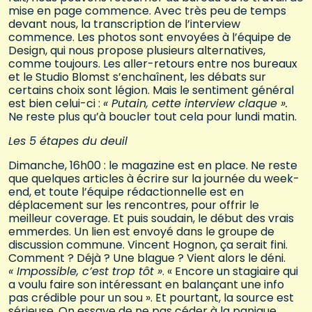
mise en page commence. Avec très peu de temps
devant nous, la transcription de l’interview
commence. Les photos sont envoyées à l’équipe de
Design, qui nous propose plusieurs alternatives,
comme toujours. Les aller-retours entre nos bureaux
et le Studio Blomst s’enchaînent, les débats sur
certains choix sont légion. Mais le sentiment général
est bien celui-ci :
« Putain, cette interview claque ».
Ne reste plus qu’à boucler tout cela pour lundi matin.
Les 5 étapes du deuil
Dimanche, 16h00 : le magazine est en place. Ne reste
que quelques articles à écrire sur la journée du week-
end, et toute l’équipe rédactionnelle est en
déplacement sur les rencontres, pour offrir le
meilleur coverage. Et puis soudain, le début des vrais
emmerdes. Un lien est envoyé dans le groupe de
discussion commune. Vincent Hognon, ça serait fini.
Comment ? Déjà ? Une blague ? Vient alors le déni.
« Impossible, c’est trop tôt »
. « Encore un stagiaire qui
a voulu faire son intéressant en balançant une info
pas crédible pour un sou ». Et pourtant, la source est
sérieuse. On essaye de ne pas céder à la panique,