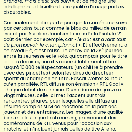
prendre, mais c’est très suivi
», et ce malgré une
intelligence artificielle et une qualité d’image parfois
discutables.
Car finalement, il importe peu que la caméra ne suive
pas certains buts, comme le bijou du milieu de terrain
inscrit par Aurélien Joachim face au Fola Esch, le 22
août dernier par exemple, car «
le but est avant tout
de promouvoir le championnat
». Et effectivement, à
e
ce niveau-là, c’est réussi. Le derby de la 38
journée
entre la Jeunesse et le Fola, qui comptait pour le titre
de ces derniers, aurait vraisemblablement attiré
jusqu’à 13 000 téléspectateurs (un chiffre à prendre
avec des pincettes) selon les dires du directeur
sportif du champion en titre, Pascal Welter. Surtout
qu’en parallèle, RTL diffuse son émission « RTL Goal »,
chaque début de semaine. D’une durée de quinze à
vingt minutes, celle-ci met l’accent sur trois
rencontres phares, pour lesquelles elle diffuse un
résumé complet suivi de réactions de la part des
joueurs et des entraîneurs. Les images, d’une qualité
bien meilleure que le streaming, proviennent des
caméramans de RTL venus pour l’occasion aux
matchs, et n’incluent jamais celles de Live Arena.