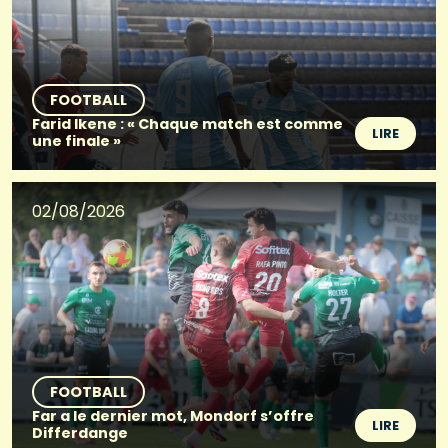
FOOTBALL
Farid Ikene : « Chaque match est comme
LIRE
une finale »
02/08/2026
FOOTBALL
Far a le dernier mot, Mondorf s’offre
LIRE
Differdange