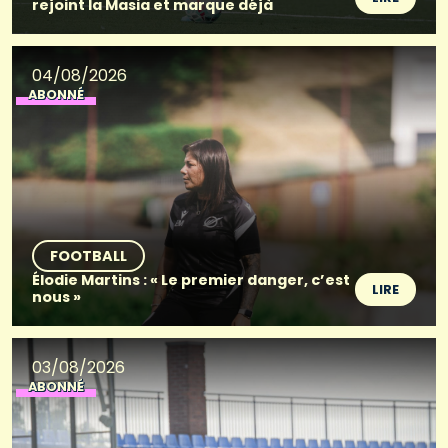
rejoint la Masia et marque déjà
04/08/2026
ABONNÉ
FOOTBALL
Élodie Martins : « Le premier danger, c’est
LIRE
nous »
03/08/2026
ABONNÉ