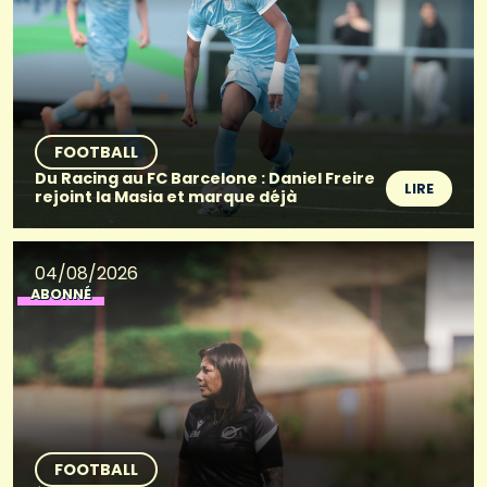
FOOTBALL
Du Racing au FC Barcelone : Daniel Freire
LIRE
rejoint la Masia et marque déjà
04/08/2026
ABONNÉ
FOOTBALL