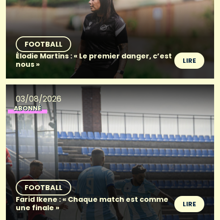
FOOTBALL
Élodie Martins : « Le premier danger, c’est
LIRE
nous »
03/08/2026
ABONNÉ
FOOTBALL
Farid Ikene : « Chaque match est comme
LIRE
une finale »