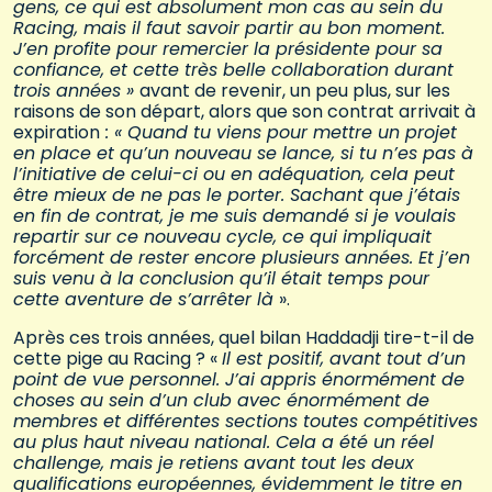
gens, ce qui est absolument mon cas au sein du
Racing, mais il faut savoir partir au bon moment.
J’en profite pour remercier la présidente pour sa
confiance, et cette très belle collaboration durant
trois années »
avant de revenir, un peu plus, sur les
raisons de son départ, alors que son contrat arrivait à
expiration
: « Quand tu viens pour mettre un projet
en place et qu’un nouveau se lance, si tu n’es pas à
l’initiative de celui-ci ou en adéquation, cela peut
être mieux de ne pas le porter. Sachant que j’étais
en fin de contrat, je me suis demandé si je voulais
repartir sur ce nouveau cycle, ce qui impliquait
forcément de rester encore plusieurs années. Et j’en
suis venu à la conclusion qu’il était temps pour
cette aventure de s’arrêter là
».
Après ces trois années, quel bilan Haddadji tire-t-il de
cette pige au Racing ? «
Il est positif, avant tout d’un
point de vue personnel. J’ai appris énormément de
choses au sein d’un club avec énormément de
membres et différentes sections toutes compétitives
au plus haut niveau national. Cela a été un réel
challenge, mais je retiens avant tout les deux
qualifications européennes, évidemment le titre en