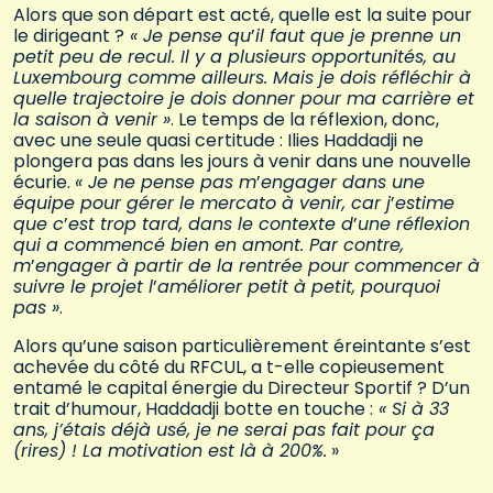
Alors que son départ est acté, quelle est la suite pour
le dirigeant ?
« Je pense qu
’
il faut que je prenne un
petit peu de recul. Il y a plusieurs opportunités, au
Luxembourg comme ailleurs. Mais je dois réfléchir à
quelle trajectoire je dois donner pour ma carrière et
la saison à venir »
. Le temps de la réflexion, donc,
avec une seule quasi certitude : Ilies Haddadji ne
plongera pas dans les jours à venir dans une nouvelle
écurie.
« Je ne pense pas m
’
engager dans une
équipe pour gérer le mercato à venir, car j
’
estime
que c
’
est trop tard, dans le contexte d
’
une réflexion
qui a commencé bien en amont. Par contre,
m
’
engager à partir de la rentrée pour commencer à
suivre le projet l
’
améliorer petit à petit, pourquoi
pas »
.
Alors qu’une saison particulièrement éreintante s’est
achevée du côté du RFCUL, a t-elle copieusement
entamé le capital énergie du Directeur Sportif ? D’un
trait d’humour, Haddadji botte en touche :
« Si à 33
ans, j’étais déjà usé, je ne serai pas fait pour ça
(rires) ! La motivation est là à 200%.
»