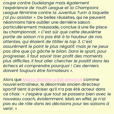
coupe contre Dudelange mais également
l’expérience de Youth League et la Champions
League féminine contre la Juventus Turin à laquelle
j’ai pu assister
»
. De belles réussites, qui ne peuvent
néanmoins faire oublier une dernière saison
particulièrement maussade, conclue à une 8e place
au championnat.
« C’est sûr que cette deuxième
partie de saison n’a pas été à la hauteur de nos
attentes, qui étaient de titiller le top 3. C’est
assurément le point le plus négatif, mais je ne peux
pas dire que ça gâche le bilan. Dans le sport, pour
progresser,
il faut savoir tirer profit des moments
plus difficiles
.
Il faut aller chercher le positif dans les
échecs et comprendre pourquoi !
Ces derniers
doivent toujours être formateurs ».
Alors que
Marco Martino a été annoncé
comme
nouvel entraîneur, le désormais ancien directeur
sportif tient à préciser qu’il n’a pas été acteur dans
ce choix : «
J’espère que tout se passera bien avec le
nouveau coach, évidemment. Mais en effet, je n’ai
pas eu de rôle dans les décisions pour les saisons à
venir.
»