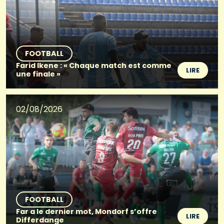
FOOTBALL
Farid Ikene : « Chaque match est comme
LIRE
une finale »
02/08/2026
FOOTBALL
Far a le dernier mot, Mondorf s’offre
LIRE
Differdange