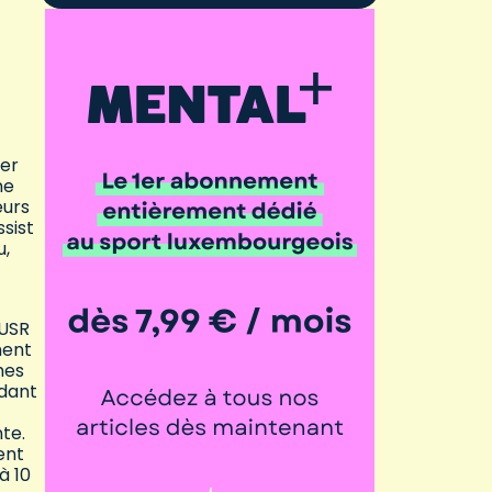
uer
ne
eurs
sist
u,
’USR
ment
mes
ndant
nte.
ent
à 10