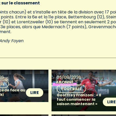
t sur le classement
s chacun) et s’installe en tête de la division avec 17 poi
oints. Entre la 6e et la 11e place, Bettembourg (12), Stein
 (10) et Lorentzweiler (10) se tiennent en seulement 2 po
13e places, alors que Medernach (7 points), Grevenmach
ement.
Andy Foyen
26
05/08/2026
ABONNÉ
LL
FOOTBALL
 cède face au
LIRE
ki
Geoffrey Franzoni : « Il
faut commencer la
LIRE
saison maintenant »