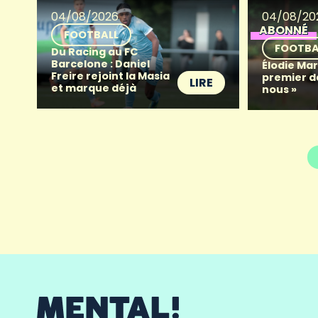
04/08/2026
04/08/20
ABONNÉ
FOOTBALL
FOOTBA
Du Racing au FC
Barcelone : Daniel
Élodie Mart
Freire rejoint la Masia
premier d
LIRE
et marque déjà
nous »