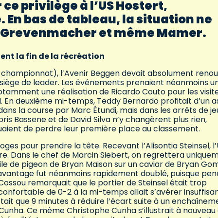
r ce privilège à l’US Hostert,
En bas de tableau, la situation ne
g, Grevenmacher et même Mamer.
lent la fin de la récréation
n championnat), l’Avenir Beggen devait absolument reno
on siège de leader. Les événements prenaient néanmoins u
amment une réalisation de Ricardo Couto pour les visit
. En deuxième mi-temps, Teddy Bernardo profitait d’un as
ans la course par Marc Étundi, mais dans les arrêts de je
oris Bassene et de David Silva n’y changèrent plus rien,
uaient de perdre leur première place au classement.
ges pour prendre la tête. Recevant l’Alisontia Steinsel, l
re. Dans le chef de Marcin Siebert, on regrettera unique
ne aile de pigeon de Bryan Maison sur un caviar de Bryan Go
et avantage fut néanmoins rapidement doublé, puisque pe
Cossou remarquait que le portier de Steinsel était trop
confortable de 0-2 à la mi-temps allait s’avérer insuffisa
tait que 9 minutes à réduire l’écart suite à un enchaînem
e Cunha. Ce même Christophe Cunha s’illustrait à nouveau 