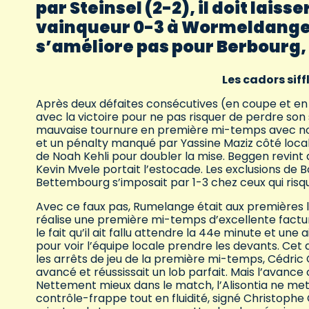
par Steinsel (2-2), il doit laisse
vainqueur 0-3 à Wormeldange. 
s’améliore pas pour Berbour
Les cadors siff
Après deux défaites consécutives (en coupe et e
avec la victoire pour ne pas risquer de perdre s
mauvaise tournure en première mi-temps avec not
et un pénalty manqué par Yassine Maziz côté local
de Noah Kehli pour doubler la mise. Beggen revint d
Kevin Mvele portait l’estocade. Les exclusions de B
Bettembourg s’imposait par 1-3 chez ceux qui risq
Avec ce faux pas, Rumelange était aux premières lo
réalise une première mi-temps d’excellente factu
le fait qu’il ait fallu attendre la 44e minute et u
pour voir l’équipe locale prendre les devants. C
les arrêts de jeu de la première mi-temps, Cédric 
avancé et réussissait un lob parfait. Mais l’avance 
Nettement mieux dans le match, l’Alisontia ne met
contrôle-frappe tout en fluidité, signé Christoph