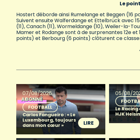
Le poin
Hostert déborde ainsi Rumelange et Beggen (16 point
Suivent ensuite Walferdange et Ettelbrück avec 15 p
(11), Canach (11), Wormeldange (10), Weiler-la-Tour
Mamer et Rodange sont à de surprenantes 12e et 
points) et Berbourg (6 points) clôturent ce class
07/08/2026
05/08/20
ABONNÉ
FOOTBA
FOOTBALL
Le Racing
HJK Helsin
Carlos Fangueiro : « Le
Luxembourg, toujours
LIRE
dans mon cœur »