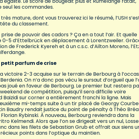
 égalité. Le score de bougeait plus et Rumelange ratait,
e seul les commandes.
très mature, dont vous trouverez ici le résumé, l’USH s’es
 tête du classement.
rise de pouvoir des cadors ? Ça en a tout l’air. Et quelle
ire 0-5 d’Ettelbrück en déplacement à Lorentzweiler. Grâc
on de Frederick Kyereh et à un c.s.c. d’Ailton Moreno, l’Et
alferdange.
etit parfum de crise
 victoire 2-3 acquise sur le terrain de Berbourg à l’occas
Berdenia. On n’a donc pas vécu le sursaut d’orgueil que l
a pas joué en faveur de Berbourg. Le premier but restera p
weekend de compétition, puisqu’il sera difficile voire
Baizidi sur corner a entièrement franchi la ligne. Mais
deuxième mi-temps suite à un tir placé de Georgy Courbe
tin Baudry rendait justice du point de pénalty à Théo Bré
 Florian Rybinski. À nouveau, Berbourg reviendra dans la
ro Kelmendi. Alors que l’on se dirigeait vers un nul, Losse
 dans les filets de Sebastian Grub et offrait aux siens u
précieux points dans l’optique du maintien.