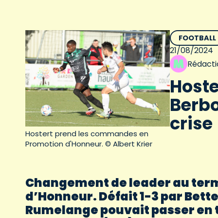
FOOTBALL
21/08/2024
Rédacti
Hoste
Berbo
crise
Hostert prend les commandes en
Promotion d'Honneur. © Albert Krier
Changement de leader au term
d’Honneur. Défait 1-3 par Bet
Rumelange pouvait passer en tê