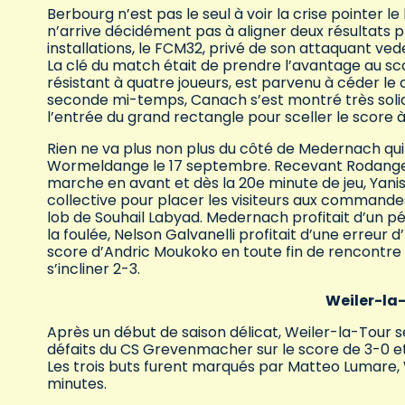
Berbourg n’est pas le seul à voir la crise pointer 
n’arrive décidément pas à aligner deux résultats
installations, le FCM32, privé de son attaquant ved
La clé du match était de prendre l’avantage au sco
résistant à quatre joueurs, est parvenu à céder le c
seconde mi-temps, Canach s’est montré très solid
l’entrée du grand rectangle pour sceller le score à
Rien ne va plus non plus du côté de Medernach qui 
Wormeldange le 17 septembre. Recevant Rodange d
marche en avant et dès la 20e minute de jeu, Yani
collective pour placer les visiteurs aux commandes
lob de Souhail Labyad. Medernach profitait d’un p
la foulée, Nelson Galvanelli profitait d’une erreur 
score d’Andric Moukoko en toute fin de rencontre 
s’incliner 2-3.
Weiler-la-
Après un début de saison délicat, Weiler-la-Tour
défaits du CS Grevenmacher sur le score de 3-0 e
Les trois buts furent marqués par Matteo Lumare, 
minutes.