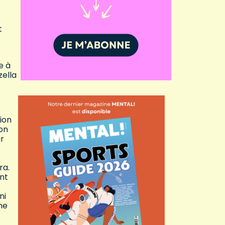
t
e à
zella
ion
’on
ar
ra.
ant
ni
ne