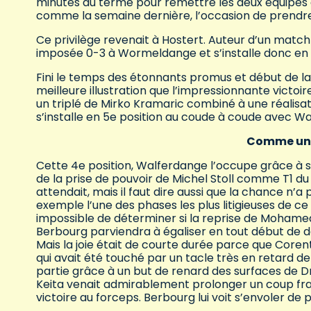
minutes du terme pour remettre les deux équipes à
comme la semaine dernière, l’occasion de prendr
Ce privilège revenait à Hostert. Auteur d’un match 
imposée 0-3 à Wormeldange et s’installe donc en
Fini le temps des étonnants promus et début de la p
meilleure illustration que l’impressionnante victo
un triplé de Mirko Kramaric combiné à une réalisati
s’installe en 5e position au coude à coude avec W
Comme un p
Cette 4e position, Walferdange l’occupe grâce à sa
de la prise de pouvoir de Michel Stoll comme T1 du 
attendait, mais il faut dire aussi que la chance n’
exemple l’une des phases les plus litigieuses de ce 
impossible de déterminer si la reprise de Mohamed 
Berbourg parviendra à égaliser en tout début de 
Mais la joie était de courte durée parce que Coren
qui avait été touché par un tacle très en retard de
partie grâce à un but de renard des surfaces de Drit
Keita venait admirablement prolonger un coup franc
victoire au forceps. Berbourg lui voit s’envoler de 