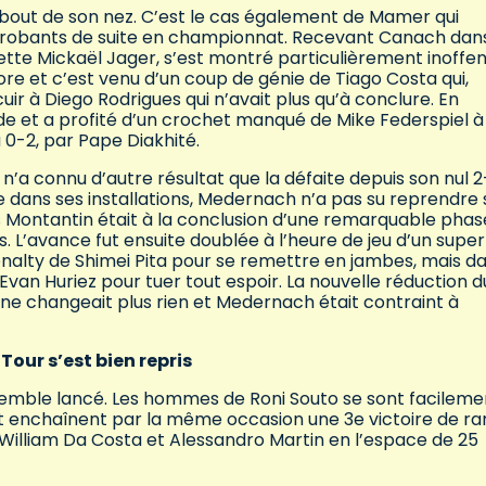
le bout de son nez. C’est le cas également de Mamer qui
 probants de suite en championnat. Recevant Canach dan
ette Mickaël Jager, s’est montré particulièrement inoffens
re et c’est venu d’un coup de génie de Tiago Costa qui,
uir à Diego Rodrigues qui n’avait plus qu’à conclure. En
e et a profité d’un crochet manqué de Mike Federspiel à
 0-2, par Pape Diakhité.
n’a connu d’autre résultat que la défaite depuis son nul 2
ans ses installations, Medernach n’a pas su reprendre 
s Montantin était à la conclusion d’une remarquable phas
. L’avance fut ensuite doublée à l’heure de jeu d’un supe
énalty de Shimei Pita pour se remettre en jambes, mais d
d’Evan Huriez pour tuer tout espoir. La nouvelle réduction d
ne changeait plus rien et Medernach était contraint à
Tour s’est bien repris
 semble lancé. Les hommes de Roni Souto se sont facileme
t enchaînent par la même occasion une 3e victoire de ra
William Da Costa et Alessandro Martin en l’espace de 25