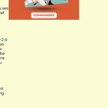
s ses
if.
-2 à
sa
e
rbe
ans
u
nt
ng.