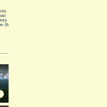
nts.
sel
ints.
er (6