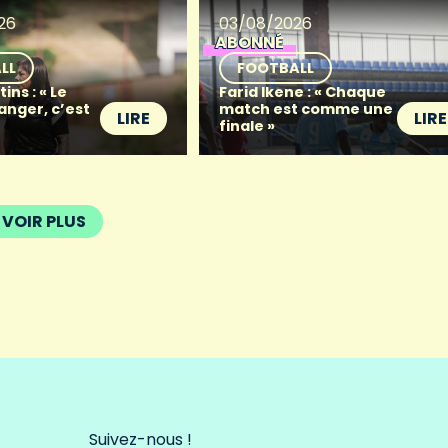
26
03/08/2026
ABONNÉ
LL
FOOTBALL
ins : « Le
Farid Ikene : « Chaque
anger, c’est
match est comme une
LIRE
LIRE
finale »
VOIR PLUS
Suivez-nous !