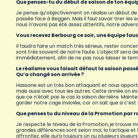
Que penses-tu du début de saison de ton équi
Je pense qu’objectivement on réalise un début de 
passée face à Beggen. Mais il faut savoir tirer les
nous n’avons pas été assez attentifs, notre adversa
Vous recevez Berbourg ce soir, une équipe faudr
Il faudra faire un match très sérieux, rester conce
sont très souvent de notre faute. L’objectif sera 
immédiatement, afin de ne pas nous laisser le tem
Le réalisme vous faisait défaut la saison passé
Qu’a changé son arrivée ?
Hassane est un très bon attaquant et nous apporte 
mais aussi avec tous les autres. Cette année on 
que ce n’était pas le cas la saison dernière. Mainte
garder notre cage inviolée, car on sait que si c’est
Que penses tu du niveau de la Promotion par ra
Je respecte le niveau de la Promotion, je trouve mê
grandes différences sont selon moi, la tactique et l
affrontez, elle aura toujours un ou plusieurs joueur