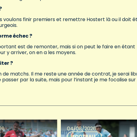
?
 voulons finir premiers et remettre Hostert là ou il doit ê
urgeois.
norme échec ?
ortant est de remonter, mais si on peut le faire en étant
r y arriver, on en a les moyens.
iter ?
de matchs. Il me reste une année de contrat, je serai lib
passer par la suite, mais pour l’instant je me focalise sur
26
04/08/2026
FOOTBALL