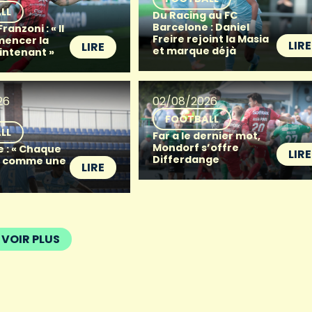
LL
Du Racing au FC
Barcelone : Daniel
anzoni : « Il
Freire rejoint la Masia
mencer la
LIRE
LIRE
et marque déjà
intenant »
26
02/08/2026
FOOTBALL
LL
Far a le dernier mot,
Mondorf s’offre
e : « Chaque
LIRE
Differdange
t comme une
LIRE
VOIR PLUS