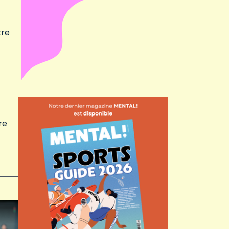
tre
re