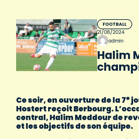
FOOTBALL
21/08/2024
admin
Halim M
champi
e
Ce soir, en ouverture de la 7
jo
Hostert reçoit Berbourg. L’oc
central, Halim Meddour de reve
et les objectifs de son équipe.