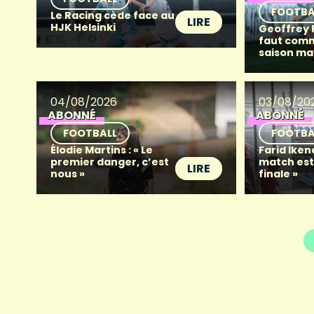
FOOTBA
Le Racing cède face au
LIRE
HJK Helsinki
Geoffrey Fr
faut com
saison ma
04/08/2026
03/08/20
ABONNÉ
ABONNÉ
FOOTBALL
FOOTBA
Élodie Martins : « Le
Farid Iken
premier danger, c’est
match es
LIRE
nous »
finale »