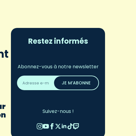
Restez informés
nt
Abonnez-vous à notre newsletter
Adresse
email
JE M’ABONNE
*
ur
Suivez-nous !
on