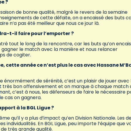
pe ?
saison de bonne qualité, malgré le revers de la semaine
 enseignements de cette défaite, on a encaissé des buts c
ire n’a pas été meilleur que nous ce jour là.
a-t-il faire pour l’emporter ?
ntré tout le long de la rencontre, car les buts qu’on encai
de gagner le match avec la manière et nous relancer
ps de cogiter.
e, cette année ce n’est plus le cas avec Hassane M’Ba
énormément de sérénité, c’est un plaisir de jouer avec l
est très bon offensivement et on marque à chaque match 
nant, c’est à nous, les défenseurs de faire le nécessaire p
 le cas on gagnera.
pport à la BGL Ligue ?
me qu’il y a plus d’impact qu’en Division Nationale. Les d
es individualités. En BGL Ligue, peu importe l’équipe que v
s de très grande qualité.