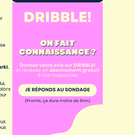
ar
sse
rki.
ui,
alors
our
eux
ous