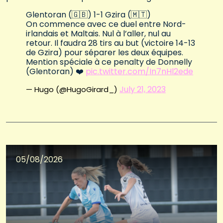
Glentoran (🇬🇧) 1-1 Gzira (🇲🇹)
On commence avec ce duel entre Nord-
irlandais et Maltais. Nul à l’aller, nul au
retour. Il faudra 28 tirs au but (victoire 14-13
de Gzira) pour séparer les deux équipes.
Mention spéciale à ce penalty de Donnelly
(Glentoran) ❤️
pic.twitter.com/In7nHl2ede
July 21, 2023
— Hugo (@HugoGirard_)
05/08/2026