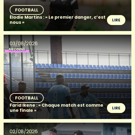
FOOTBALL
Élodie Martins : « Le premier danger, c’est
LIRE
nous »
03/08/2026
ABONNÉ
FOOTBALL
Farid Ikene : « Chaque match est comme
LIRE
une finale »
02/08/2026