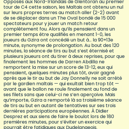
Opposés aux Nord-Irlandais de Glentoran au premier
tour de C4 cette saison, les Maltais ont obtenu un nul
sur leurs propres terres au match aller (2-2) avant
de se déplacer dans un The Oval bondé de 15 000
spectateurs pour y jouer un match retour
complètement fou. Alors qu’ils pensaient dans un
premier temps être qualifiés en menant 1-0, les
joueurs du Gzira ont concédé un but à… la 90+13e
minute, synonyme de prolongation. Au bout des 120
minutes, la séance de tirs au but s’est éternisé et
plusieurs joueurs ont du tirer à deux reprises, pour que
finalement les hommes de Darren Abdilla ne
remportent la mise sur un score de 13-12, eux qui
pensaient, quelques minutes plus tôt, avoir gagné
après que le tir au but de Jay Donnelly ne soit arrêté
par le gardien maltais — qui exultait bien trop tôt —
avant que le ballon ne roule finalement au fond de
ses filets sans que celui-ci ne s’en aperçoive. Mais
qu’importe, Gzira a remporté là sa troisième séance
de tirs au but en autant de tentatives sur ses trois
dernières participations européennes. À Didier
Desprez et aux siens de faire le boulot lors de 180
premières minutes, pour s’éviter un exercice qui
pourrait être fatidiques aux Dudelangeois.