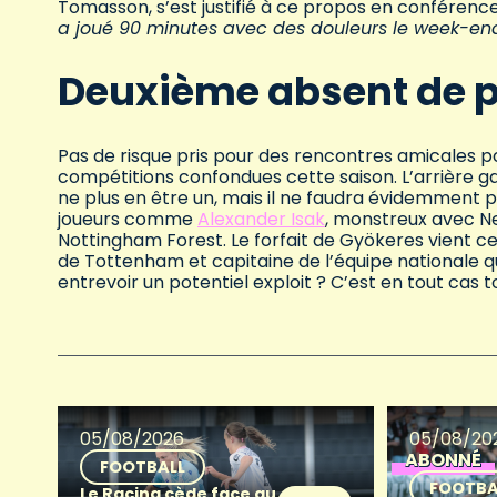
Tomasson, s’est justifié à ce propos en conférenc
a joué 90 minutes avec des douleurs le week-end 
Deuxième absent de p
Pas de risque pris pour des rencontres amicales p
compétitions confondues cette saison. L’arrière 
ne plus en être un, mais il ne faudra évidemment p
joueurs comme
Alexander Isak
, monstreux avec Ne
Nottingham Forest. Le forfait de Gyökeres vient cep
de Tottenham et capitaine de l’équipe nationale qui
entrevoir un potentiel exploit ? C’est en tout cas
05/08/2026
05/08/20
ABONNÉ
FOOTBALL
FOOTBA
Le Racing cède face au