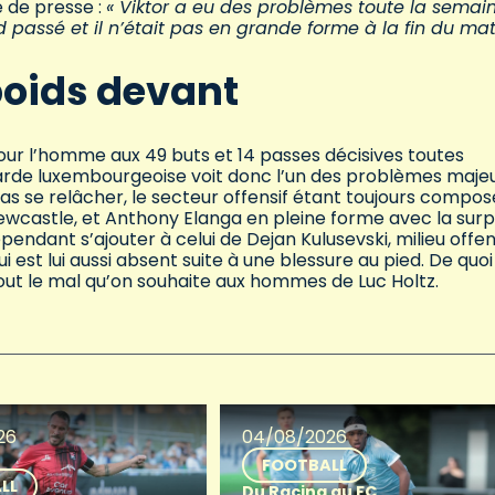
e de presse :
« Viktor a eu des problèmes toute la semaine
passé et il n’était pas en grande forme à la fin du mat
oids devant
our l’homme aux 49 buts et 14 passes décisives toutes
garde luxembourgeoise voit donc l’un des problèmes maje
as se relâcher, le secteur offensif étant toujours compos
wcastle, et Anthony Elanga en pleine forme avec la surp
endant s’ajouter à celui de Dejan Kulusevski, milieu offen
 est lui aussi absent suite à une blessure au pied. De quoi
 tout le mal qu’on souhaite aux hommes de Luc Holtz.
26
04/08/2026
FOOTBALL
LL
Du Racing au FC