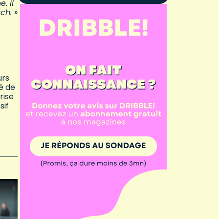
. Il
ch. »
urs
é de
rise
sif