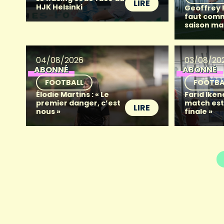
LIRE
HJK Helsinki
Geoffrey Fr
faut com
saison ma
04/08/2026
03/08/20
ABONNÉ
ABONNÉ
FOOTBALL
FOOTBA
Élodie Martins : « Le
Farid Iken
premier danger, c’est
match es
LIRE
nous »
finale »