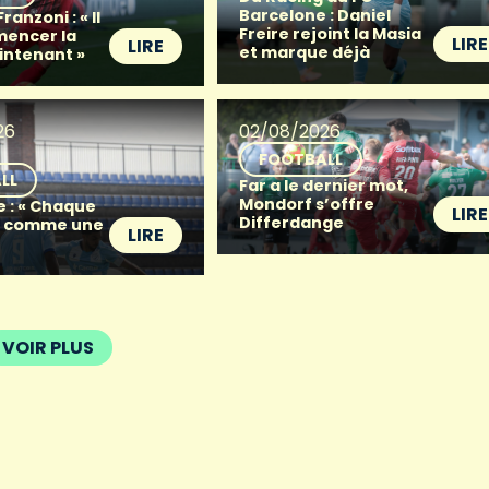
Barcelone : Daniel
anzoni : « Il
Freire rejoint la Masia
mencer la
LIRE
LIRE
et marque déjà
intenant »
26
02/08/2026
FOOTBALL
LL
Far a le dernier mot,
Mondorf s’offre
e : « Chaque
LIRE
Differdange
t comme une
LIRE
VOIR PLUS