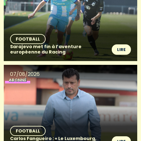
FOOTBALL
Sarajevo met fin à l’aventure
LIRE
européenne du Racing
07/08/2026
ABONNÉ
FOOTBALL
Carlos Fangueiro : « Le Luxembourg,